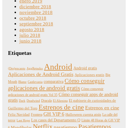
enero 2019
diciembre 2018
noviembre 2018
octubre 2018
septiembre 2018
agosto 2018
julio 2018
junio 2018
Etiquetas
Android
Android gratis
(Des)encanto
AggRetsuko
Aplicaciones de Android Gratis
Aplicaciones gratis
Big
Cómo conseguir
comparativa
Mouth
Blame
Castlevania
aplicaciones de android gratis
Cómo conseguir
Cómo conseguir apps de android
aplicaciones de android gratis Vol 35
gratis
Dracula
El gabinete de curiosidades de
Dark
Deadwind
El Alienista
Estrenos de cine
Estrenos en cine
Guillermo del Toro
GH VIP 6
Feliz Navidad
Frontera
Halloween cuenta atrás
La calle del
Los casos del Departamento Q
terror
Límite 48 Horas de GH VIP
Last Hope
Netflix
Pasatiempos
pasatiempo
Mandíbulas
6