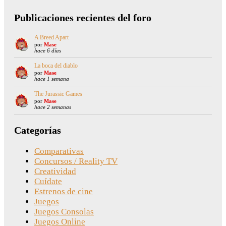
Publicaciones recientes del foro
A Breed Apart
por
Mase
hace 6 días
La boca del diablo
por
Mase
hace 1 semana
The Jurassic Games
por
Mase
hace 2 semanas
Categorías
Comparativas
Concursos / Reality TV
Creatividad
Cuídate
Estrenos de cine
Juegos
Juegos Consolas
Juegos Online