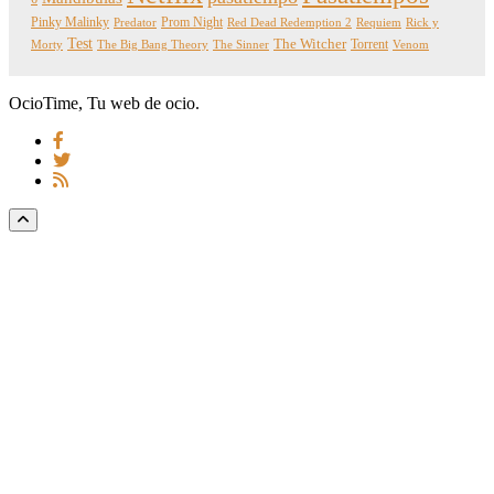
Pinky Malinky
Prom Night
Predator
Red Dead Redemption 2
Requiem
Rick y
Test
The Witcher
Torrent
Morty
The Big Bang Theory
The Sinner
Venom
OcioTime, Tu web de ocio.