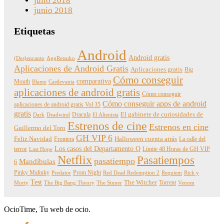
julio 2018
junio 2018
Etiquetas
Android
Android gratis
(Des)encanto
AggRetsuko
Aplicaciones de Android Gratis
Aplicaciones gratis
Big
Cómo conseguir
comparativa
Mouth
Blame
Castlevania
aplicaciones de android gratis
Cómo conseguir
Cómo conseguir apps de android
aplicaciones de android gratis Vol 35
gratis
Dracula
El gabinete de curiosidades de
Dark
Deadwind
El Alienista
Estrenos de cine
Estrenos en cine
Guillermo del Toro
GH VIP 6
Feliz Navidad
Frontera
Halloween cuenta atrás
La calle del
Los casos del Departamento Q
terror
Límite 48 Horas de GH VIP
Last Hope
Netflix
Pasatiempos
pasatiempo
Mandíbulas
6
Pinky Malinky
Prom Night
Predator
Red Dead Redemption 2
Requiem
Rick y
Test
The Witcher
Torrent
Morty
The Big Bang Theory
The Sinner
Venom
OcioTime, Tu web de ocio.