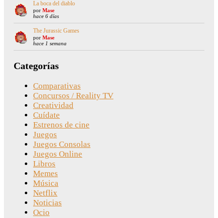
La boca del diablo
por
Mase
hace 6 días
The Jurassic Games
por
Mase
hace 1 semana
Categorías
Comparativas
Concursos / Reality TV
Creatividad
Cuídate
Estrenos de cine
Juegos
Juegos Consolas
Juegos Online
Libros
Memes
Música
Netflix
Noticias
Ocio