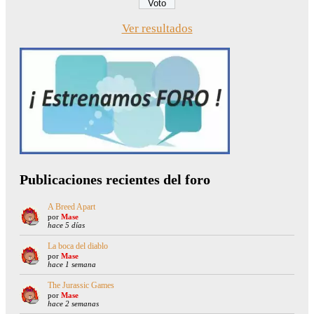
Ver resultados
Publicaciones recientes del foro
A Breed Apart
por
Mase
hace 5 días
La boca del diablo
por
Mase
hace 1 semana
The Jurassic Games
por
Mase
hace 2 semanas