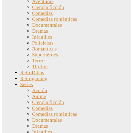
Aventuras
Ciencia ficción
Comedias
Comedias románticas
Documentales
Dramas
Infantiles
Policíacas
Románticas
Superhéroes
Terror
Thriller
RetroDibus
Retrogaming
Series
Acción
Anime
Ciencia ficción
Comedias
Comedias románticas
Documentales
Dramas
Infantiles