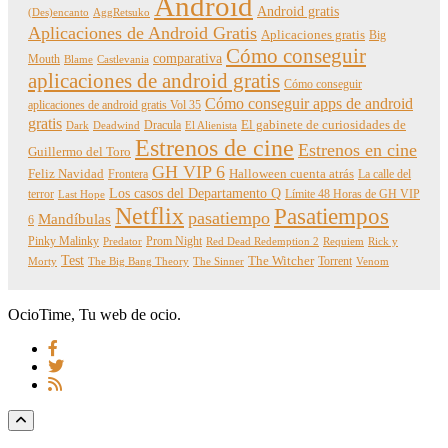
Android
Android gratis
(Des)encanto
AggRetsuko
Aplicaciones de Android Gratis
Aplicaciones gratis
Big
Cómo conseguir
comparativa
Mouth
Blame
Castlevania
aplicaciones de android gratis
Cómo conseguir
Cómo conseguir apps de android
aplicaciones de android gratis Vol 35
gratis
Dracula
El gabinete de curiosidades de
Dark
Deadwind
El Alienista
Estrenos de cine
Estrenos en cine
Guillermo del Toro
GH VIP 6
Feliz Navidad
Frontera
Halloween cuenta atrás
La calle del
Los casos del Departamento Q
terror
Límite 48 Horas de GH VIP
Last Hope
Netflix
Pasatiempos
pasatiempo
Mandíbulas
6
Pinky Malinky
Prom Night
Predator
Red Dead Redemption 2
Requiem
Rick y
Test
The Witcher
Torrent
Morty
The Big Bang Theory
The Sinner
Venom
OcioTime, Tu web de ocio.