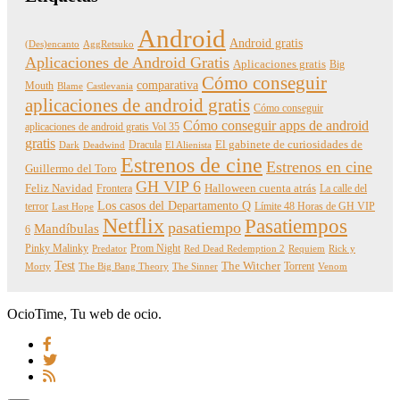
Android
Android gratis
(Des)encanto
AggRetsuko
Aplicaciones de Android Gratis
Aplicaciones gratis
Big
Cómo conseguir
comparativa
Mouth
Blame
Castlevania
aplicaciones de android gratis
Cómo conseguir
Cómo conseguir apps de android
aplicaciones de android gratis Vol 35
gratis
Dracula
El gabinete de curiosidades de
Dark
Deadwind
El Alienista
Estrenos de cine
Estrenos en cine
Guillermo del Toro
GH VIP 6
Feliz Navidad
Frontera
Halloween cuenta atrás
La calle del
Los casos del Departamento Q
terror
Límite 48 Horas de GH VIP
Last Hope
Netflix
Pasatiempos
pasatiempo
Mandíbulas
6
Pinky Malinky
Prom Night
Predator
Red Dead Redemption 2
Requiem
Rick y
Test
The Witcher
Torrent
Morty
The Big Bang Theory
The Sinner
Venom
OcioTime, Tu web de ocio.