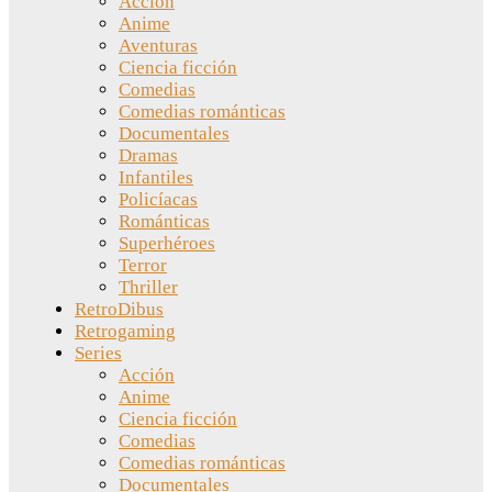
Acción
Anime
Aventuras
Ciencia ficción
Comedias
Comedias románticas
Documentales
Dramas
Infantiles
Policíacas
Románticas
Superhéroes
Terror
Thriller
RetroDibus
Retrogaming
Series
Acción
Anime
Ciencia ficción
Comedias
Comedias románticas
Documentales