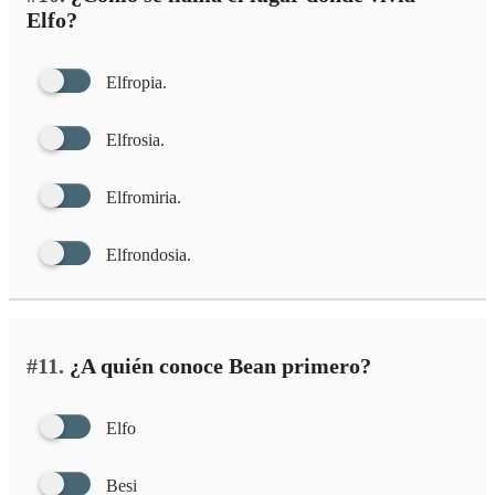
Elfo?
Elfropia.
Elfrosia.
Elfromiria.
Elfrondosia.
#11.
¿A quién conoce Bean primero?
Elfo
Besi