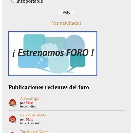
Insoportable
Ver resultados
Publicaciones recientes del foro
A Breed Apart
por
Mase
hace 6 días
La boca del diablo
por
Mase
hace 1 semana
The Jurassic Games