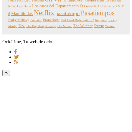
Feliz Navidad
Frontera
Halloween cuenta atrás
La calle del
Los casos del Departamento Q
terror
Límite 48 Horas de GH VIP
Last Hope
Netflix
Pasatiempos
pasatiempo
Mandíbulas
6
Pinky Malinky
Prom Night
Predator
Red Dead Redemption 2
Requiem
Rick y
Test
The Witcher
Torrent
Morty
The Big Bang Theory
The Sinner
Venom
OcioTime, Tu web de ocio.