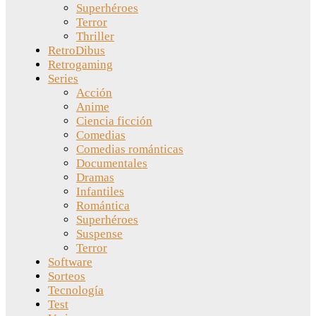
Superhéroes
Terror
Thriller
RetroDibus
Retrogaming
Series
Acción
Anime
Ciencia ficción
Comedias
Comedias románticas
Documentales
Dramas
Infantiles
Romántica
Superhéroes
Suspense
Terror
Software
Sorteos
Tecnología
Test