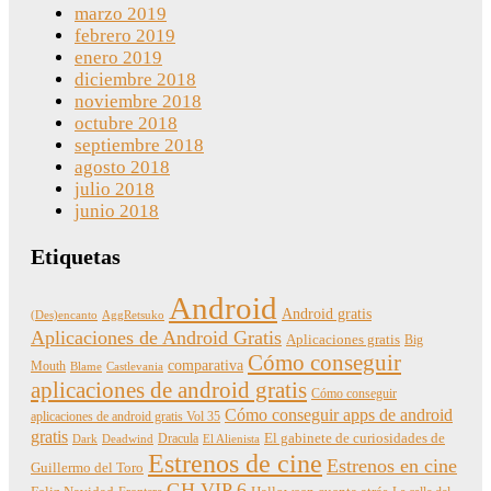
marzo 2019
febrero 2019
enero 2019
diciembre 2018
noviembre 2018
octubre 2018
septiembre 2018
agosto 2018
julio 2018
junio 2018
Etiquetas
Android
Android gratis
(Des)encanto
AggRetsuko
Aplicaciones de Android Gratis
Aplicaciones gratis
Big
Cómo conseguir
comparativa
Mouth
Blame
Castlevania
aplicaciones de android gratis
Cómo conseguir
Cómo conseguir apps de android
aplicaciones de android gratis Vol 35
gratis
Dracula
El gabinete de curiosidades de
Dark
Deadwind
El Alienista
Estrenos de cine
Estrenos en cine
Guillermo del Toro
GH VIP 6