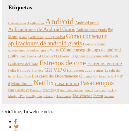
Etiquetas
Android
Android gratis
(Des)encanto
AggRetsuko
Aplicaciones de Android Gratis
Aplicaciones gratis
Big
Cómo conseguir
comparativa
Mouth
Blame
Castlevania
aplicaciones de android gratis
Cómo conseguir
Cómo conseguir apps de android
aplicaciones de android gratis Vol 35
gratis
Dracula
El gabinete de curiosidades de
Dark
Deadwind
El Alienista
Estrenos de cine
Estrenos en cine
Guillermo del Toro
GH VIP 6
Feliz Navidad
Frontera
Halloween cuenta atrás
La calle del
Los casos del Departamento Q
terror
Límite 48 Horas de GH VIP
Last Hope
Netflix
Pasatiempos
pasatiempo
Mandíbulas
6
Pinky Malinky
Prom Night
Predator
Red Dead Redemption 2
Requiem
Rick y
Test
The Witcher
Torrent
Morty
The Big Bang Theory
The Sinner
Venom
OcioTime, Tu web de ocio.