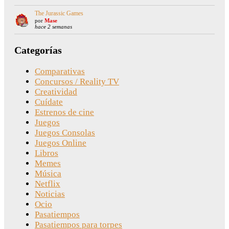
The Jurassic Games
por
Mase
hace 2 semanas
Categorías
Comparativas
Concursos / Reality TV
Creatividad
Cuídate
Estrenos de cine
Juegos
Juegos Consolas
Juegos Online
Libros
Memes
Música
Netflix
Noticias
Ocio
Pasatiempos
Pasatiempos para torpes