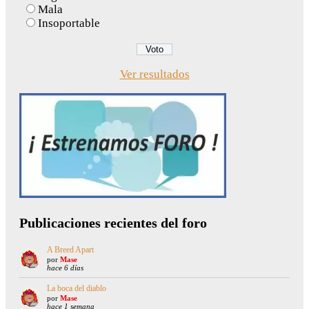
Mala
Insoportable
Ver resultados
Publicaciones recientes del foro
A Breed Apart
por
Mase
hace 6 días
La boca del diablo
por
Mase
hace 1 semana