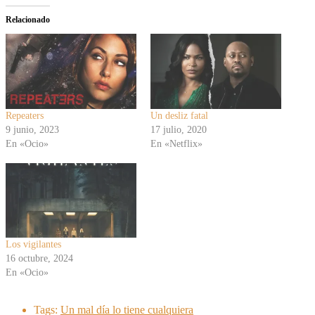
Relacionado
Repeaters
Un desliz fatal
9 junio, 2023
17 julio, 2020
En «Ocio»
En «Netflix»
Los vigilantes
16 octubre, 2024
En «Ocio»
Tags:
Un mal día lo tiene cualquiera