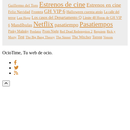
Estrenos de cine
Estrenos en cine
Guillermo del Toro
GH VIP 6
Feliz Navidad
Frontera
Halloween cuenta atrás
La calle del
Los casos del Departamento Q
terror
Límite 48 Horas de GH VIP
Last Hope
Netflix
Pasatiempos
pasatiempo
Mandíbulas
6
Pinky Malinky
Prom Night
Predator
Red Dead Redemption 2
Requiem
Rick y
Test
The Witcher
Torrent
Morty
The Big Bang Theory
The Sinner
Venom
OcioTime, Tu web de ocio.