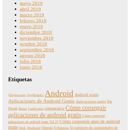
mayo 2019
abril 2019
marzo 2019
febrero 2019
enero 2019
diciembre 2018
noviembre 2018
octubre 2018
septiembre 2018
agosto 2018
julio 2018
junio 2018
Etiquetas
Android
Android gratis
(Des)encanto
AggRetsuko
Aplicaciones de Android Gratis
Aplicaciones gratis
Big
Cómo conseguir
comparativa
Mouth
Blame
Castlevania
aplicaciones de android gratis
Cómo conseguir
Cómo conseguir apps de android
aplicaciones de android gratis Vol 35
gratis
Dracula
El gabinete de curiosidades de
Dark
Deadwind
El Alienista