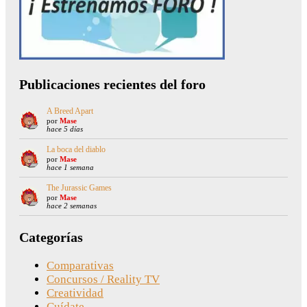
Publicaciones recientes del foro
A Breed Apart
por
Mase
hace 5 días
La boca del diablo
por
Mase
hace 1 semana
The Jurassic Games
por
Mase
hace 2 semanas
Categorías
Comparativas
Concursos / Reality TV
Creatividad
Cuídate