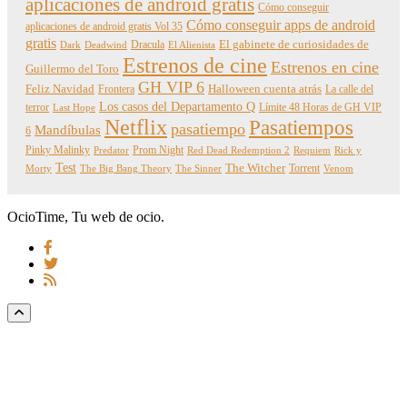
aplicaciones de android gratis
Cómo conseguir
Cómo conseguir apps de android
aplicaciones de android gratis Vol 35
gratis
Dracula
El gabinete de curiosidades de
Dark
Deadwind
El Alienista
Estrenos de cine
Estrenos en cine
Guillermo del Toro
GH VIP 6
Feliz Navidad
Frontera
Halloween cuenta atrás
La calle del
Los casos del Departamento Q
terror
Límite 48 Horas de GH VIP
Last Hope
Netflix
Pasatiempos
pasatiempo
Mandíbulas
6
Pinky Malinky
Prom Night
Predator
Red Dead Redemption 2
Requiem
Rick y
Test
The Witcher
Torrent
Morty
The Big Bang Theory
The Sinner
Venom
OcioTime, Tu web de ocio.