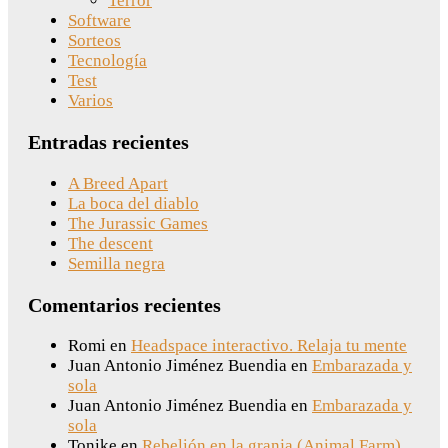
Terror
Software
Sorteos
Tecnología
Test
Varios
Entradas recientes
A Breed Apart
La boca del diablo
The Jurassic Games
The descent
Semilla negra
Comentarios recientes
Romi
en
Headspace interactivo. Relaja tu mente
Juan Antonio Jiménez Buendia
en
Embarazada y
sola
Juan Antonio Jiménez Buendia
en
Embarazada y
sola
Tonike
en
Rebelión en la granja (Animal Farm)