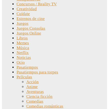
Concursos / Reality TV
Creatividad
Cuídate
Estrenos de cine
Juegos
Juegos Consolas
Juegos Online
Libros
Memes
Música
Netflix
Noticias
Ocio
Pasatiempos
Pasatiempos para torpes
Películas
Acción
Anime
Aventuras
Ciencia ficción
Comedias
Comedias románticas