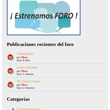
Publicaciones recientes del foro
A Breed Apart
por
Mase
hace 6 días
La boca del diablo
por
Mase
hace 1 semana
The Jurassic Games
por
Mase
hace 2 semanas
Categorías
Comparativas