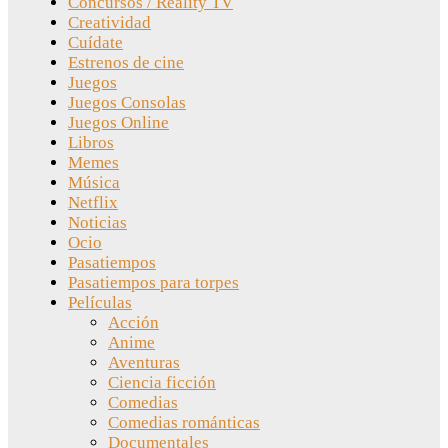
Concursos / Reality TV
Creatividad
Cuídate
Estrenos de cine
Juegos
Juegos Consolas
Juegos Online
Libros
Memes
Música
Netflix
Noticias
Ocio
Pasatiempos
Pasatiempos para torpes
Películas
Acción
Anime
Aventuras
Ciencia ficción
Comedias
Comedias románticas
Documentales