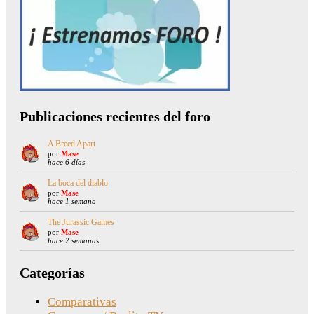
Publicaciones recientes del foro
A Breed Apart
por
Mase
hace 6 días
La boca del diablo
por
Mase
hace 1 semana
The Jurassic Games
por
Mase
hace 2 semanas
Categorías
Comparativas