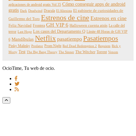
Cómo conseguir apps de android
aplicaciones de android gratis Vol 35
gratis
Dracula
El gabinete de curiosidades de
Dark
Deadwind
El Alienista
Estrenos de cine
Estrenos en cine
Guillermo del Toro
GH VIP 6
Feliz Navidad
Frontera
Halloween cuenta atrás
La calle del
Los casos del Departamento Q
terror
Límite 48 Horas de GH VIP
Last Hope
Netflix
Pasatiempos
pasatiempo
Mandíbulas
6
Pinky Malinky
Prom Night
Predator
Red Dead Redemption 2
Requiem
Rick y
Test
The Witcher
Torrent
Morty
The Big Bang Theory
The Sinner
Venom
OcioTime, Tu web de ocio.