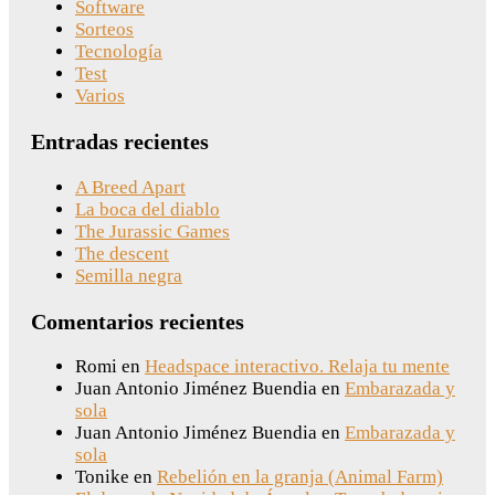
Software
Sorteos
Tecnología
Test
Varios
Entradas recientes
A Breed Apart
La boca del diablo
The Jurassic Games
The descent
Semilla negra
Comentarios recientes
Romi
en
Headspace interactivo. Relaja tu mente
Juan Antonio Jiménez Buendia
en
Embarazada y
sola
Juan Antonio Jiménez Buendia
en
Embarazada y
sola
Tonike
en
Rebelión en la granja (Animal Farm)