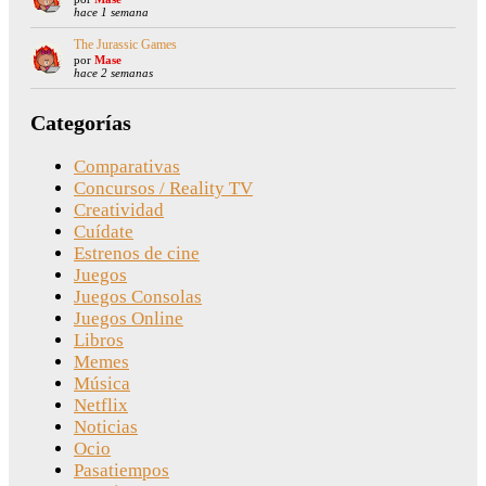
hace 1 semana
The Jurassic Games
por
Mase
hace 2 semanas
Categorías
Comparativas
Concursos / Reality TV
Creatividad
Cuídate
Estrenos de cine
Juegos
Juegos Consolas
Juegos Online
Libros
Memes
Música
Netflix
Noticias
Ocio
Pasatiempos