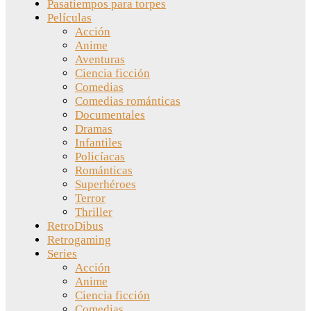
Pasatiempos para torpes
Películas
Acción
Anime
Aventuras
Ciencia ficción
Comedias
Comedias románticas
Documentales
Dramas
Infantiles
Policíacas
Románticas
Superhéroes
Terror
Thriller
RetroDibus
Retrogaming
Series
Acción
Anime
Ciencia ficción
Comedias