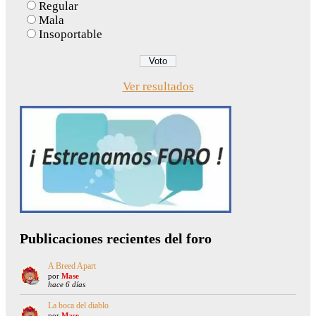
Regular
Mala
Insoportable
Ver resultados
Publicaciones recientes del foro
A Breed Apart
por
Mase
hace 6 días
La boca del diablo
por
Mase