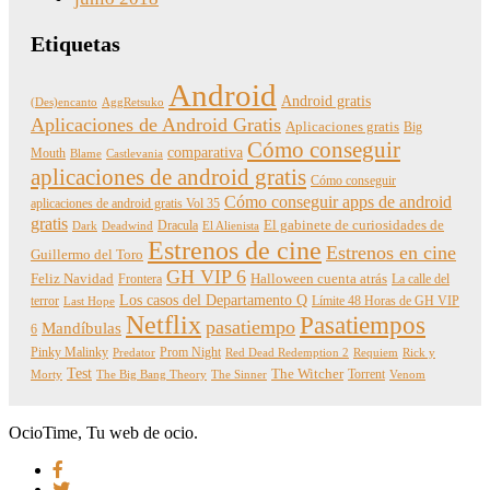
Etiquetas
Android
Android gratis
(Des)encanto
AggRetsuko
Aplicaciones de Android Gratis
Aplicaciones gratis
Big
Cómo conseguir
comparativa
Mouth
Blame
Castlevania
aplicaciones de android gratis
Cómo conseguir
Cómo conseguir apps de android
aplicaciones de android gratis Vol 35
gratis
Dracula
El gabinete de curiosidades de
Dark
Deadwind
El Alienista
Estrenos de cine
Estrenos en cine
Guillermo del Toro
GH VIP 6
Feliz Navidad
Frontera
Halloween cuenta atrás
La calle del
Los casos del Departamento Q
terror
Límite 48 Horas de GH VIP
Last Hope
Netflix
Pasatiempos
pasatiempo
Mandíbulas
6
Pinky Malinky
Prom Night
Predator
Red Dead Redemption 2
Requiem
Rick y
Test
The Witcher
Torrent
Morty
The Big Bang Theory
The Sinner
Venom
OcioTime, Tu web de ocio.