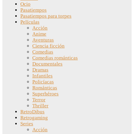
Ocio
Pasatiempos
Pasatiempos para torpes
Películas
Acción
Anime
Aventuras
Ciencia ficción
Comedias
Comedias románticas
Documentales
Dramas
Infantiles
Policíacas
Románticas
Superhéroes
Terror
Thriller
RetroDibus
Retrogaming
Series
Acción