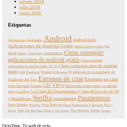
agosto 2018
julio 2018
junio 2018
Etiquetas
Android
Android gratis
(Des)encanto
AggRetsuko
Aplicaciones de Android Gratis
Aplicaciones gratis
Big
Cómo conseguir
comparativa
Mouth
Blame
Castlevania
aplicaciones de android gratis
Cómo conseguir
Cómo conseguir apps de android
aplicaciones de android gratis Vol 35
gratis
Dracula
El gabinete de curiosidades de
Dark
Deadwind
El Alienista
Estrenos de cine
Estrenos en cine
Guillermo del Toro
GH VIP 6
Feliz Navidad
Frontera
Halloween cuenta atrás
La calle del
Los casos del Departamento Q
terror
Límite 48 Horas de GH VIP
Last Hope
Netflix
Pasatiempos
pasatiempo
Mandíbulas
6
Pinky Malinky
Prom Night
Predator
Red Dead Redemption 2
Requiem
Rick y
Test
The Witcher
Torrent
Morty
The Big Bang Theory
The Sinner
Venom
OcioTime, Tu web de ocio.