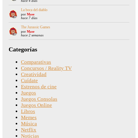
hace 4 días
La boca del diablo
por
Mase
hace 7 días
The Jurassic Games
por
Mase
hace 2 semanas
Categorías
Comparativas
Concursos / Reality TV
Creatividad
Cuídate
Estrenos de cine
Juegos
Juegos Consolas
Juegos Online
Libros
Memes
Música
Netflix
Noticias