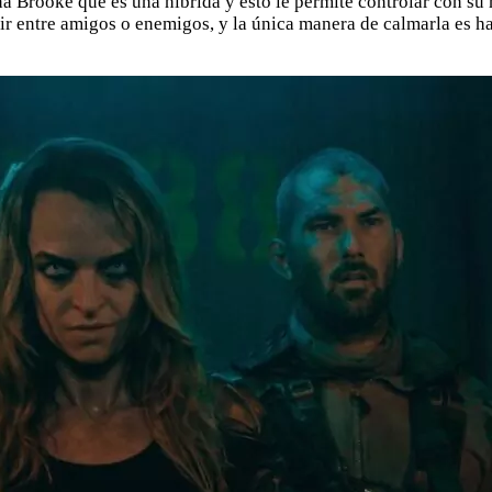
Brooke que es una híbrida y esto le permite controlar con su 
nguir entre amigos o enemigos, y la única manera de calmarla es