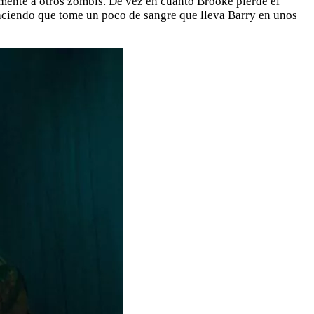
mente a otros zombis. De vez en cuanto Brooke pierde el
 haciendo que tome un poco de sangre que lleva Barry en unos