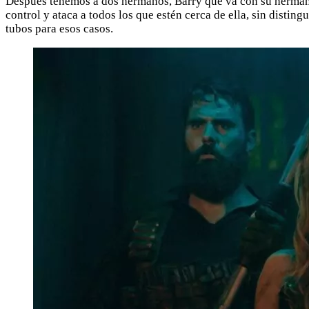
Después tenemos a dos hermanos, Barry que va con su hermana 
control y ataca a todos los que estén cerca de ella, sin disti
tubos para esos casos.