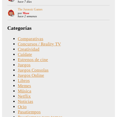
hace 7 días
The Jurassic Games
por
Mase
hace 2 semanas
Categorías
Comparativas
Concursos / Reality TV
Creatividad
Cuídate
Estrenos de cine
Juegos
Juegos Consolas
Juegos Online
Libros
Memes
Música
Netflix
Noticias
Ocio
Pasatiempos