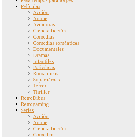
Pasatiempos para torpes
Películas
Acción
Anime
Aventuras
Ciencia ficción
Comedias
Comedias románticas
Documentales
Dramas
Infantiles
Policíacas
Románticas
Superhéroes
Terror
Thriller
RetroDibus
Retrogaming
Series
Acción
Anime
Ciencia ficción
Comedias