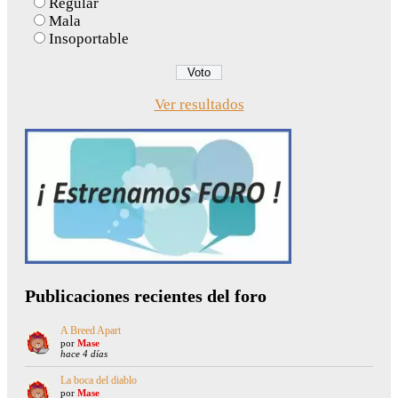
Regular
Mala
Insoportable
Ver resultados
Publicaciones recientes del foro
A Breed Apart
por
Mase
hace 4 días
La boca del diablo
por
Mase