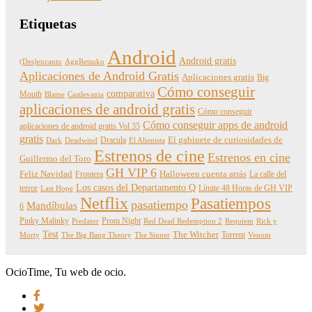
Etiquetas
Android
Android gratis
(Des)encanto
AggRetsuko
Aplicaciones de Android Gratis
Aplicaciones gratis
Big
Cómo conseguir
comparativa
Mouth
Blame
Castlevania
aplicaciones de android gratis
Cómo conseguir
Cómo conseguir apps de android
aplicaciones de android gratis Vol 35
gratis
Dracula
El gabinete de curiosidades de
Dark
Deadwind
El Alienista
Estrenos de cine
Estrenos en cine
Guillermo del Toro
GH VIP 6
Feliz Navidad
Frontera
Halloween cuenta atrás
La calle del
Los casos del Departamento Q
terror
Límite 48 Horas de GH VIP
Last Hope
Netflix
Pasatiempos
pasatiempo
Mandíbulas
6
Pinky Malinky
Prom Night
Predator
Red Dead Redemption 2
Requiem
Rick y
Test
The Witcher
Torrent
Morty
The Big Bang Theory
The Sinner
Venom
OcioTime, Tu web de ocio.