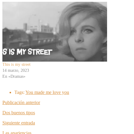
This is my street
14 marzo, 2023
En «Dramas»
Tags:
You made me love you
Publicación anterior
Dos buenos tipos
Siguiente entrada
Las apariencias