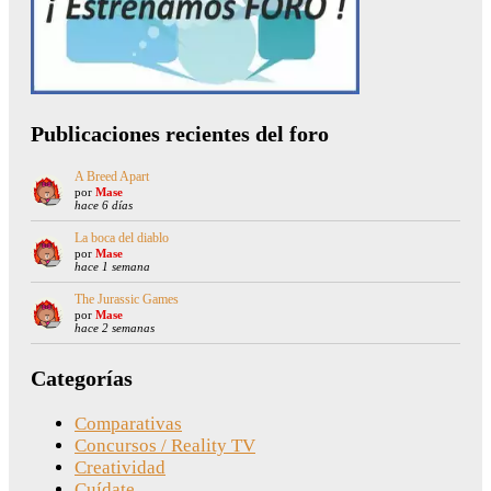
Publicaciones recientes del foro
A Breed Apart
por
Mase
hace 6 días
La boca del diablo
por
Mase
hace 1 semana
The Jurassic Games
por
Mase
hace 2 semanas
Categorías
Comparativas
Concursos / Reality TV
Creatividad
Cuídate