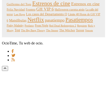
Estrenos de cine
Estrenos en cine
Guillermo del Toro
GH VIP 6
Feliz Navidad
Frontera
Halloween cuenta atrás
La calle del
Los casos del Departamento Q
terror
Límite 48 Horas de GH VIP
Last Hope
Netflix
Pasatiempos
pasatiempo
Mandíbulas
6
Pinky Malinky
Prom Night
Predator
Red Dead Redemption 2
Requiem
Rick y
Test
The Witcher
Torrent
Morty
The Big Bang Theory
The Sinner
Venom
OcioTime, Tu web de ocio.