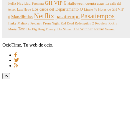
GH VIP 6
Feliz Navidad
Frontera
Halloween cuenta atrás
La calle del
Los casos del Departamento Q
terror
Límite 48 Horas de GH VIP
Last Hope
Netflix
Pasatiempos
pasatiempo
Mandíbulas
6
Pinky Malinky
Prom Night
Predator
Red Dead Redemption 2
Requiem
Rick y
Test
The Witcher
Torrent
Morty
The Big Bang Theory
The Sinner
Venom
OcioTime, Tu web de ocio.