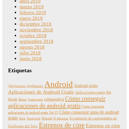
abril 2019
marzo 2019
febrero 2019
enero 2019
diciembre 2018
noviembre 2018
octubre 2018
septiembre 2018
agosto 2018
julio 2018
junio 2018
Etiquetas
Android
Android gratis
(Des)encanto
AggRetsuko
Aplicaciones de Android Gratis
Aplicaciones gratis
Big
Cómo conseguir
comparativa
Mouth
Blame
Castlevania
aplicaciones de android gratis
Cómo conseguir
Cómo conseguir apps de android
aplicaciones de android gratis Vol 35
gratis
Dracula
El gabinete de curiosidades de
Dark
Deadwind
El Alienista
Estrenos de cine
Estrenos en cine
Guillermo del Toro