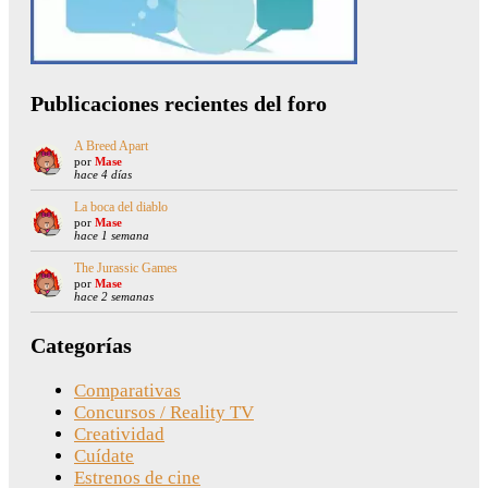
Publicaciones recientes del foro
A Breed Apart
por
Mase
hace 4 días
La boca del diablo
por
Mase
hace 1 semana
The Jurassic Games
por
Mase
hace 2 semanas
Categorías
Comparativas
Concursos / Reality TV
Creatividad
Cuídate
Estrenos de cine