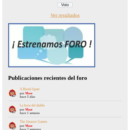
Ver resultados
Publicaciones recientes del foro
A Breed Apart
por
Mase
hace 5 días
La boca del diablo
por
Mase
hace 1 semana
The Jurassic Games
por
Mase
hace 2 semanas