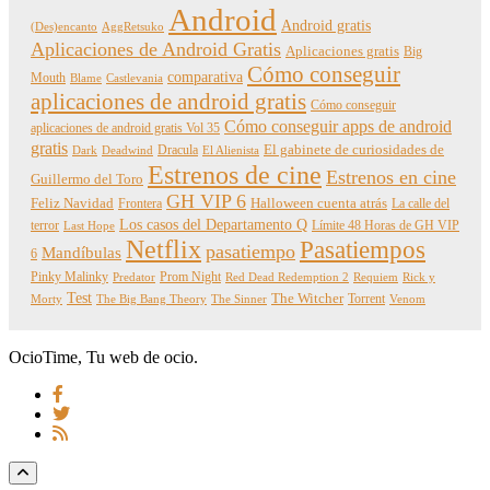
Android
Android gratis
(Des)encanto
AggRetsuko
Aplicaciones de Android Gratis
Aplicaciones gratis
Big
Cómo conseguir
comparativa
Mouth
Blame
Castlevania
aplicaciones de android gratis
Cómo conseguir
Cómo conseguir apps de android
aplicaciones de android gratis Vol 35
gratis
Dracula
El gabinete de curiosidades de
Dark
Deadwind
El Alienista
Estrenos de cine
Estrenos en cine
Guillermo del Toro
GH VIP 6
Feliz Navidad
Frontera
Halloween cuenta atrás
La calle del
Los casos del Departamento Q
terror
Límite 48 Horas de GH VIP
Last Hope
Netflix
Pasatiempos
pasatiempo
Mandíbulas
6
Pinky Malinky
Prom Night
Predator
Red Dead Redemption 2
Requiem
Rick y
Test
The Witcher
Torrent
Morty
The Big Bang Theory
The Sinner
Venom
OcioTime, Tu web de ocio.