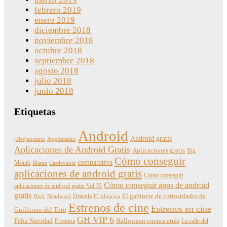
febrero 2019
enero 2019
diciembre 2018
noviembre 2018
octubre 2018
septiembre 2018
agosto 2018
julio 2018
junio 2018
Etiquetas
Android
Android gratis
(Des)encanto
AggRetsuko
Aplicaciones de Android Gratis
Aplicaciones gratis
Big
Cómo conseguir
comparativa
Mouth
Blame
Castlevania
aplicaciones de android gratis
Cómo conseguir
Cómo conseguir apps de android
aplicaciones de android gratis Vol 35
gratis
Dracula
El gabinete de curiosidades de
Dark
Deadwind
El Alienista
Estrenos de cine
Estrenos en cine
Guillermo del Toro
GH VIP 6
Feliz Navidad
Frontera
Halloween cuenta atrás
La calle del