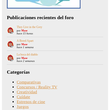
Publicaciones recientes del foro
They Live in the Grey
por
Mase
hace 15 horas
A Breed Apart
por
Mase
hace 1 semana
La boca del diablo
por
Mase
hace 2 semanas
Categorías
Comparativas
Concursos / Reality TV
Creatividad
Cuídate
Estrenos de cine
Juegos