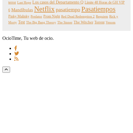
Los casos del Departamento Q
terror
Límite 48 Horas de GH VIP
Last Hope
Netflix
Pasatiempos
pasatiempo
Mandíbulas
6
Pinky Malinky
Prom Night
Predator
Red Dead Redemption 2
Requiem
Rick y
Test
The Witcher
Torrent
Morty
The Big Bang Theory
The Sinner
Venom
OcioTime, Tu web de ocio.