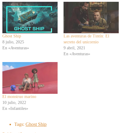
Ghost Ship
Las aventuras de Tintín: El
8 julio, 2025
secreto del unicornio
En «Aventuras»
9 abril, 2021
En «Aventuras»
El monstruo marino
10 julio, 2022
En «Infantiles»
Tags:
Ghost Ship