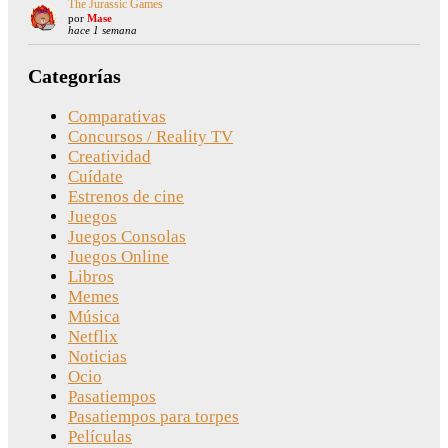
The Jurassic Games
por
Mase
hace 1 semana
Categorías
Comparativas
Concursos / Reality TV
Creatividad
Cuídate
Estrenos de cine
Juegos
Juegos Consolas
Juegos Online
Libros
Memes
Música
Netflix
Noticias
Ocio
Pasatiempos
Pasatiempos para torpes
Películas