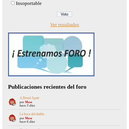
Insoportable
Ver resultados
Publicaciones recientes del foro
A Breed Apart
por
Mase
hace 3 días
La boca del diablo
por
Mase
hace 6 días