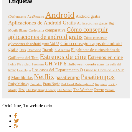
Etiquetas
Android
Android gratis
(Des)encanto
AggRetsuko
Aplicaciones de Android Gratis
Aplicaciones gratis
Big
Cómo conseguir
comparativa
Mouth
Blame
Castlevania
aplicaciones de android gratis
Cómo conseguir
Cómo conseguir apps de android
aplicaciones de android gratis Vol 35
gratis
Dracula
El gabinete de curiosidades de
Dark
Deadwind
El Alienista
Estrenos de cine
Estrenos en cine
Guillermo del Toro
GH VIP 6
Feliz Navidad
Frontera
Halloween cuenta atrás
La calle del
Los casos del Departamento Q
terror
Límite 48 Horas de GH VIP
Last Hope
Netflix
Pasatiempos
pasatiempo
Mandíbulas
6
Pinky Malinky
Prom Night
Predator
Red Dead Redemption 2
Requiem
Rick y
Test
The Witcher
Torrent
Morty
The Big Bang Theory
The Sinner
Venom
OcioTime, Tu web de ocio.