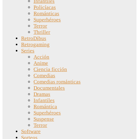
Infantiles
Policíacas
Románticas
Superhéroes
Terror
Thriller
RetroDibus
Retrogaming
Series
Acción
Anime
Ciencia ficción
Comedias
Comedias románticas
Documentales
Dramas
Infantiles
Romántica
Superhéroes
Suspense
Terror
Software
Sorteos