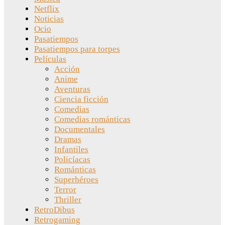
Netflix
Noticias
Ocio
Pasatiempos
Pasatiempos para torpes
Películas
Acción
Anime
Aventuras
Ciencia ficción
Comedias
Comedias románticas
Documentales
Dramas
Infantiles
Policíacas
Románticas
Superhéroes
Terror
Thriller
RetroDibus
Retrogaming