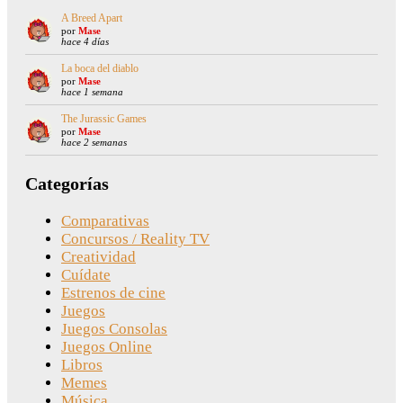
A Breed Apart
por
Mase
hace 4 días
La boca del diablo
por
Mase
hace 1 semana
The Jurassic Games
por
Mase
hace 2 semanas
Categorías
Comparativas
Concursos / Reality TV
Creatividad
Cuídate
Estrenos de cine
Juegos
Juegos Consolas
Juegos Online
Libros
Memes
Música