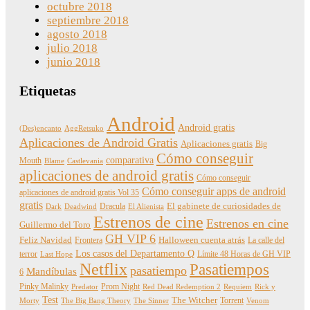
octubre 2018
septiembre 2018
agosto 2018
julio 2018
junio 2018
Etiquetas
Android
Android gratis
(Des)encanto
AggRetsuko
Aplicaciones de Android Gratis
Aplicaciones gratis
Big
Cómo conseguir
comparativa
Mouth
Blame
Castlevania
aplicaciones de android gratis
Cómo conseguir
Cómo conseguir apps de android
aplicaciones de android gratis Vol 35
gratis
Dracula
El gabinete de curiosidades de
Dark
Deadwind
El Alienista
Estrenos de cine
Estrenos en cine
Guillermo del Toro
GH VIP 6
Feliz Navidad
Frontera
Halloween cuenta atrás
La calle del
Los casos del Departamento Q
terror
Límite 48 Horas de GH VIP
Last Hope
Netflix
Pasatiempos
pasatiempo
Mandíbulas
6
Pinky Malinky
Prom Night
Predator
Red Dead Redemption 2
Requiem
Rick y
Test
The Witcher
Torrent
Morty
The Big Bang Theory
The Sinner
Venom