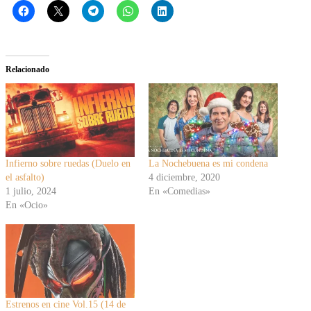
Relacionado
Infierno sobre ruedas (Duelo en
La Nochebuena es mi condena
el asfalto)
4 diciembre, 2020
1 julio, 2024
En «Comedias»
En «Ocio»
Estrenos en cine Vol.15 (14 de