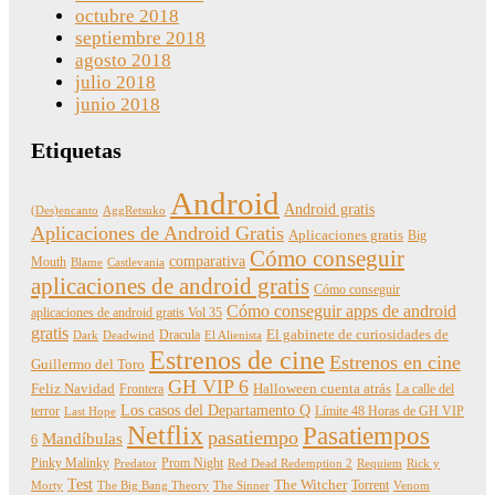
octubre 2018
septiembre 2018
agosto 2018
julio 2018
junio 2018
Etiquetas
Android
Android gratis
(Des)encanto
AggRetsuko
Aplicaciones de Android Gratis
Aplicaciones gratis
Big
Cómo conseguir
comparativa
Mouth
Blame
Castlevania
aplicaciones de android gratis
Cómo conseguir
Cómo conseguir apps de android
aplicaciones de android gratis Vol 35
gratis
Dracula
El gabinete de curiosidades de
Dark
Deadwind
El Alienista
Estrenos de cine
Estrenos en cine
Guillermo del Toro
GH VIP 6
Feliz Navidad
Frontera
Halloween cuenta atrás
La calle del
Los casos del Departamento Q
terror
Límite 48 Horas de GH VIP
Last Hope
Netflix
Pasatiempos
pasatiempo
Mandíbulas
6
Pinky Malinky
Prom Night
Predator
Red Dead Redemption 2
Requiem
Rick y
Test
The Witcher
Torrent
Morty
The Big Bang Theory
The Sinner
Venom