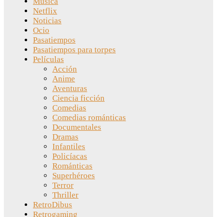
Música
Netflix
Noticias
Ocio
Pasatiempos
Pasatiempos para torpes
Películas
Acción
Anime
Aventuras
Ciencia ficción
Comedias
Comedias románticas
Documentales
Dramas
Infantiles
Policíacas
Románticas
Superhéroes
Terror
Thriller
RetroDibus
Retrogaming