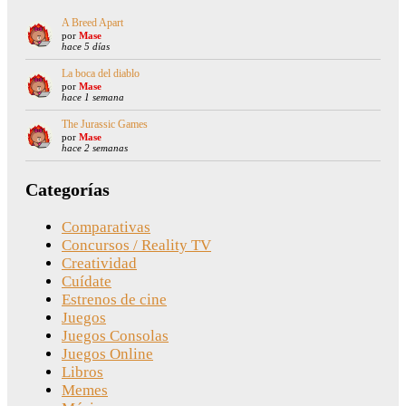
A Breed Apart
por
Mase
hace 5 días
La boca del diablo
por
Mase
hace 1 semana
The Jurassic Games
por
Mase
hace 2 semanas
Categorías
Comparativas
Concursos / Reality TV
Creatividad
Cuídate
Estrenos de cine
Juegos
Juegos Consolas
Juegos Online
Libros
Memes