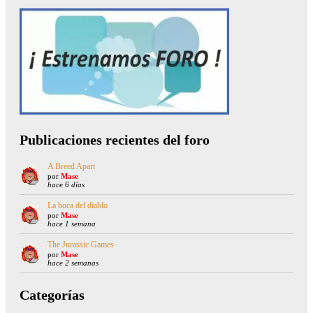
Publicaciones recientes del foro
A Breed Apart
por
Mase
hace 6 días
La boca del diablo
por
Mase
hace 1 semana
The Jurassic Games
por
Mase
hace 2 semanas
Categorías