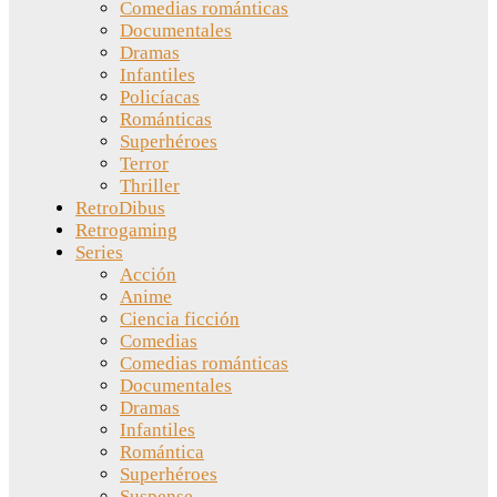
Comedias románticas
Documentales
Dramas
Infantiles
Policíacas
Románticas
Superhéroes
Terror
Thriller
RetroDibus
Retrogaming
Series
Acción
Anime
Ciencia ficción
Comedias
Comedias románticas
Documentales
Dramas
Infantiles
Romántica
Superhéroes
Suspense