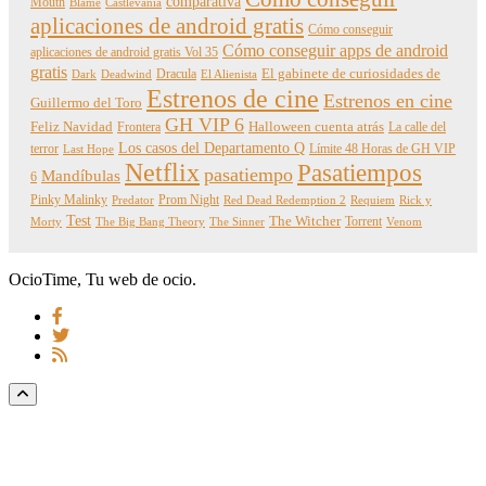
comparativa
Mouth
Blame
Castlevania
aplicaciones de android gratis
Cómo conseguir
Cómo conseguir apps de android
aplicaciones de android gratis Vol 35
gratis
Dracula
El gabinete de curiosidades de
Dark
Deadwind
El Alienista
Estrenos de cine
Estrenos en cine
Guillermo del Toro
GH VIP 6
Feliz Navidad
Frontera
Halloween cuenta atrás
La calle del
Los casos del Departamento Q
terror
Límite 48 Horas de GH VIP
Last Hope
Netflix
Pasatiempos
pasatiempo
Mandíbulas
6
Pinky Malinky
Prom Night
Predator
Red Dead Redemption 2
Requiem
Rick y
Test
The Witcher
Torrent
Morty
The Big Bang Theory
The Sinner
Venom
OcioTime, Tu web de ocio.