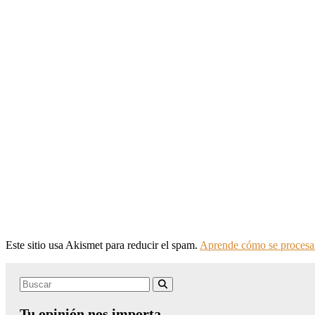
Este sitio usa Akismet para reducir el spam.
Aprende cómo se procesan
Search
Buscar
for:
Tu opinión nos importa