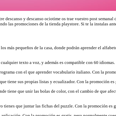
ntre descanso y descanso ociotime os trae vuestro post semanal
do las promociones de la tienda playstore. Si te la instalas ant
 los más pequeños de la casa, donde podrán aprender el alfabeto
 cualquier texto a voz, y además es compatible con 60 idiomas.
ograma con el que aprender vocabulario italiano. Con la promo
ue tiene sus propias listas y ecualizador. Con la promoción es 
nde tiene que unir las bolas de color, con el cambio de que afe
ero tienes que juntar las fichas del puzzle. Con la promoción es
a aplicación. Con la promoción es gratis, pero normalmente cues