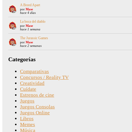
A Breed Apart
por
Mase
hace 4 días
La boca del diablo
por
Mase
hace 1 semana
The Jurassic Games
por
Mase
hace 2 semanas
Categorías
Comparativas
Concursos / Reality TV
Creatividad
Cuídate
Estrenos de cine
Juegos
Juegos Consolas
Juegos Online
Libros
Memes
Música