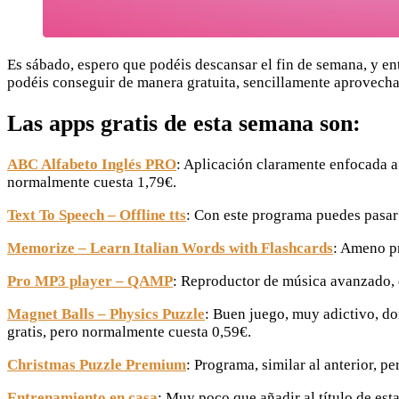
Es sábado, espero que podéis descansar el fin de semana, y e
podéis conseguir de manera gratuita, sencillamente aprovechan
Las apps gratis de esta semana son:
ABC Alfabeto Inglés PRO
: Aplicación claramente enfocada a
normalmente cuesta 1,79€.
Text To Speech – Offline tts
: Con este programa puedes pasar
Memorize – Learn Italian Words with Flashcards
: Ameno pr
Pro MP3 player – QAMP
: Reproductor de música avanzado, q
Magnet Balls – Physics Puzzle
: Buen juego, muy adictivo, do
gratis, pero normalmente cuesta 0,59€.
Christmas Puzzle Premium
: Programa, similar al anterior, p
Entrenamiento en casa
: Muy poco que añadir al título de est