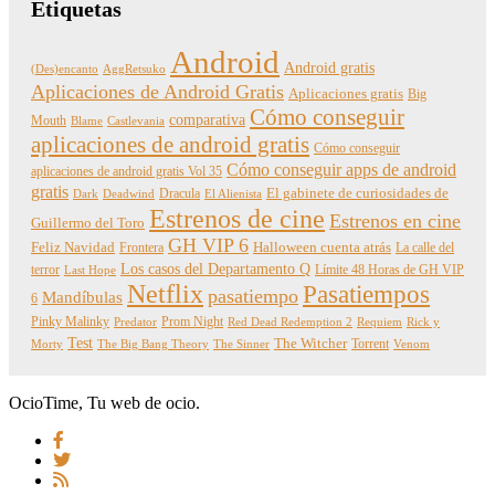
Etiquetas
Android
Android gratis
(Des)encanto
AggRetsuko
Aplicaciones de Android Gratis
Aplicaciones gratis
Big
Cómo conseguir
comparativa
Mouth
Blame
Castlevania
aplicaciones de android gratis
Cómo conseguir
Cómo conseguir apps de android
aplicaciones de android gratis Vol 35
gratis
Dracula
El gabinete de curiosidades de
Dark
Deadwind
El Alienista
Estrenos de cine
Estrenos en cine
Guillermo del Toro
GH VIP 6
Feliz Navidad
Frontera
Halloween cuenta atrás
La calle del
Los casos del Departamento Q
terror
Límite 48 Horas de GH VIP
Last Hope
Netflix
Pasatiempos
pasatiempo
Mandíbulas
6
Pinky Malinky
Prom Night
Predator
Red Dead Redemption 2
Requiem
Rick y
Test
The Witcher
Torrent
Morty
The Big Bang Theory
The Sinner
Venom
OcioTime, Tu web de ocio.