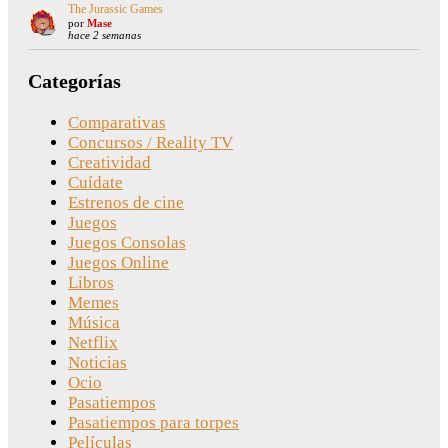
The Jurassic Games
por
Mase
hace 2 semanas
Categorías
Comparativas
Concursos / Reality TV
Creatividad
Cuídate
Estrenos de cine
Juegos
Juegos Consolas
Juegos Online
Libros
Memes
Música
Netflix
Noticias
Ocio
Pasatiempos
Pasatiempos para torpes
Películas