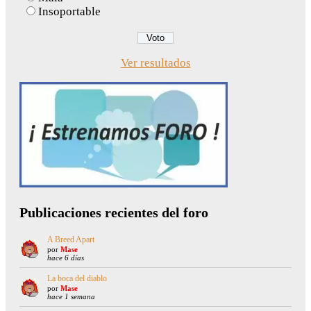
Insoportable
Ver resultados
Publicaciones recientes del foro
A Breed Apart
por
Mase
hace 6 días
La boca del diablo
por
Mase
hace 1 semana