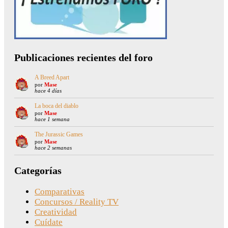
Publicaciones recientes del foro
A Breed Apart
por
Mase
hace 4 días
La boca del diablo
por
Mase
hace 1 semana
The Jurassic Games
por
Mase
hace 2 semanas
Categorías
Comparativas
Concursos / Reality TV
Creatividad
Cuídate