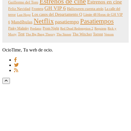
Estrenos de cine
Estrenos en cine
Guillermo del Toro
GH VIP 6
Feliz Navidad
Frontera
Halloween cuenta atrás
La calle del
Los casos del Departamento Q
terror
Límite 48 Horas de GH VIP
Last Hope
Netflix
Pasatiempos
pasatiempo
Mandíbulas
6
Pinky Malinky
Prom Night
Predator
Red Dead Redemption 2
Requiem
Rick y
Test
The Witcher
Torrent
Morty
The Big Bang Theory
The Sinner
Venom
OcioTime, Tu web de ocio.