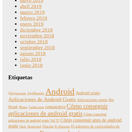
mayo 2019
abril 2019
marzo 2019
febrero 2019
enero 2019
diciembre 2018
noviembre 2018
octubre 2018
septiembre 2018
agosto 2018
julio 2018
junio 2018
Etiquetas
Android
Android gratis
(Des)encanto
AggRetsuko
Aplicaciones de Android Gratis
Aplicaciones gratis
Big
Cómo conseguir
comparativa
Mouth
Blame
Castlevania
aplicaciones de android gratis
Cómo conseguir
Cómo conseguir apps de android
aplicaciones de android gratis Vol 35
gratis
Dracula
El gabinete de curiosidades de
Dark
Deadwind
El Alienista