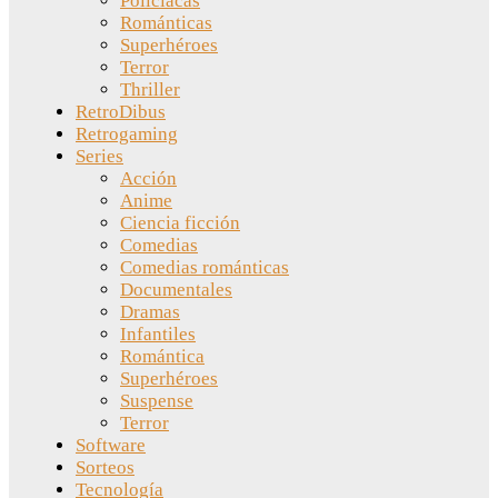
Policíacas
Románticas
Superhéroes
Terror
Thriller
RetroDibus
Retrogaming
Series
Acción
Anime
Ciencia ficción
Comedias
Comedias románticas
Documentales
Dramas
Infantiles
Romántica
Superhéroes
Suspense
Terror
Software
Sorteos
Tecnología