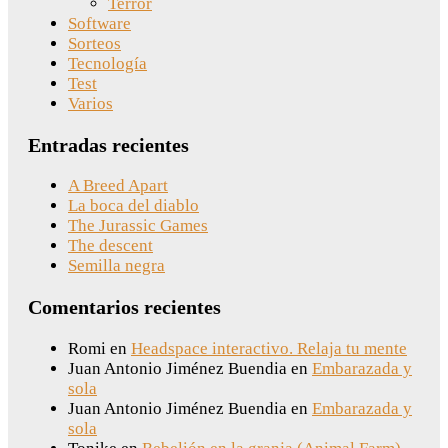
Terror
Software
Sorteos
Tecnología
Test
Varios
Entradas recientes
A Breed Apart
La boca del diablo
The Jurassic Games
The descent
Semilla negra
Comentarios recientes
Romi
en
Headspace interactivo. Relaja tu mente
Juan Antonio Jiménez Buendia
en
Embarazada y
sola
Juan Antonio Jiménez Buendia
en
Embarazada y
sola