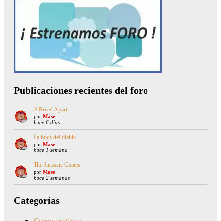
Publicaciones recientes del foro
A Breed Apart
por
Mase
hace 6 días
La boca del diablo
por
Mase
hace 1 semana
The Jurassic Games
por
Mase
hace 2 semanas
Categorías
Comparativas