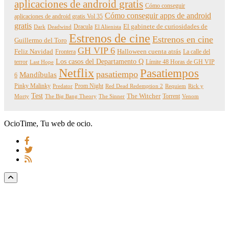
aplicaciones de android gratis
Cómo conseguir
Cómo conseguir apps de android
aplicaciones de android gratis Vol 35
gratis
Dracula
El gabinete de curiosidades de
Dark
Deadwind
El Alienista
Estrenos de cine
Estrenos en cine
Guillermo del Toro
GH VIP 6
Feliz Navidad
Frontera
Halloween cuenta atrás
La calle del
Los casos del Departamento Q
terror
Límite 48 Horas de GH VIP
Last Hope
Netflix
Pasatiempos
pasatiempo
Mandíbulas
6
Pinky Malinky
Prom Night
Predator
Red Dead Redemption 2
Requiem
Rick y
Test
The Witcher
Torrent
Morty
The Big Bang Theory
The Sinner
Venom
OcioTime, Tu web de ocio.