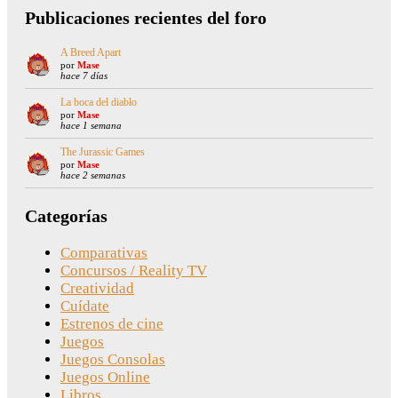
Publicaciones recientes del foro
A Breed Apart
por
Mase
hace 7 días
La boca del diablo
por
Mase
hace 1 semana
The Jurassic Games
por
Mase
hace 2 semanas
Categorías
Comparativas
Concursos / Reality TV
Creatividad
Cuídate
Estrenos de cine
Juegos
Juegos Consolas
Juegos Online
Libros