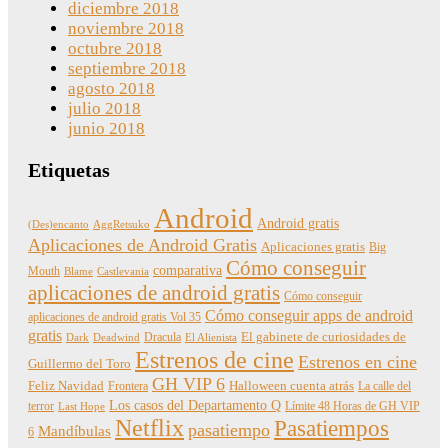
diciembre 2018
noviembre 2018
octubre 2018
septiembre 2018
agosto 2018
julio 2018
junio 2018
Etiquetas
Android
Android gratis
(Des)encanto
AggRetsuko
Aplicaciones de Android Gratis
Aplicaciones gratis
Big
Cómo conseguir
comparativa
Mouth
Blame
Castlevania
aplicaciones de android gratis
Cómo conseguir
Cómo conseguir apps de android
aplicaciones de android gratis Vol 35
gratis
Dracula
El gabinete de curiosidades de
Dark
Deadwind
El Alienista
Estrenos de cine
Estrenos en cine
Guillermo del Toro
GH VIP 6
Feliz Navidad
Frontera
Halloween cuenta atrás
La calle del
Los casos del Departamento Q
terror
Límite 48 Horas de GH VIP
Last Hope
Netflix
Pasatiempos
pasatiempo
Mandíbulas
6