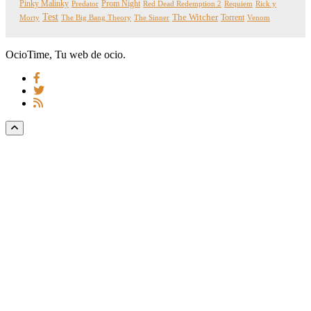
Pinky Malinky
Prom Night
Predator
Red Dead Redemption 2
Requiem
Rick y
Test
The Witcher
Torrent
Morty
The Big Bang Theory
The Sinner
Venom
OcioTime, Tu web de ocio.