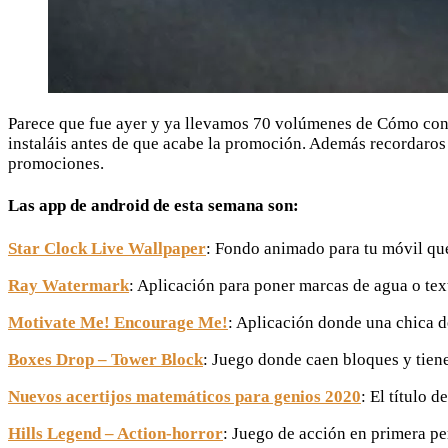
Parece que fue ayer y ya llevamos 70 volúmenes de Cómo conse
instaláis antes de que acabe la promoción. Además recordaros
promociones.
Las app de android de esta semana son:
Star Clock Live Wallpaper
: Fondo animado para tu móvil que
Ray Watermark
: Aplicación para poner marcas de agua o text
Motivate Me! Encourage Me!
: Aplicación donde una chica de
Boxes Drop – Tower Block
: Juego donde caen bloques y tiene
Nuevos acertijos matemáticos para genios 2020
: El título 
Hills Legend – Action-horror
: Juego de acción en primera pe