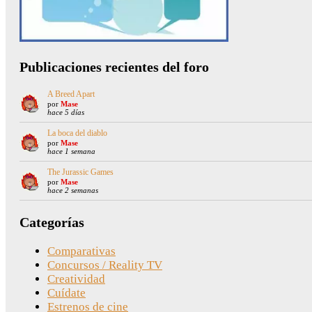
Publicaciones recientes del foro
A Breed Apart
por
Mase
hace 5 días
La boca del diablo
por
Mase
hace 1 semana
The Jurassic Games
por
Mase
hace 2 semanas
Categorías
Comparativas
Concursos / Reality TV
Creatividad
Cuídate
Estrenos de cine