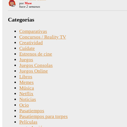
por
Mase
hace 2 semanas
Categorías
Comparativas
Concursos / Reality TV
Creatividad
Cuídate
Estrenos de cine
Juegos
Juegos Consolas
Juegos Online
Libros
Memes
Música
Netflix
Noticias
Ocio
Pasatiempos
Pasatiempos para torpes
Películas