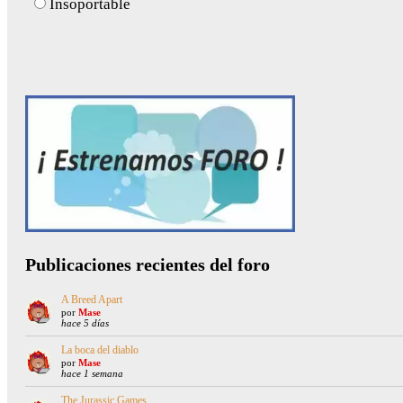
Insoportable
Publicaciones recientes del foro
A Breed Apart
por
Mase
hace 5 días
La boca del diablo
por
Mase
hace 1 semana
The Jurassic Games