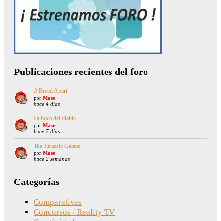
Publicaciones recientes del foro
A Breed Apart
por
Mase
hace 4 días
La boca del diablo
por
Mase
hace 7 días
The Jurassic Games
por
Mase
hace 2 semanas
Categorías
Comparativas
Concursos / Reality TV