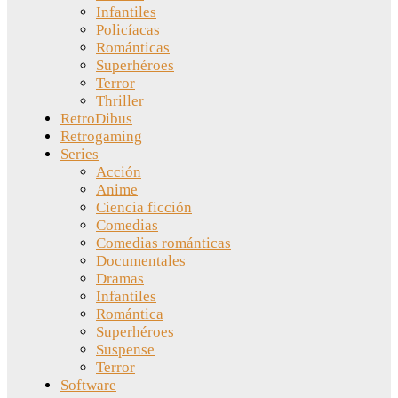
Infantiles
Policíacas
Románticas
Superhéroes
Terror
Thriller
RetroDibus
Retrogaming
Series
Acción
Anime
Ciencia ficción
Comedias
Comedias románticas
Documentales
Dramas
Infantiles
Romántica
Superhéroes
Suspense
Terror
Software