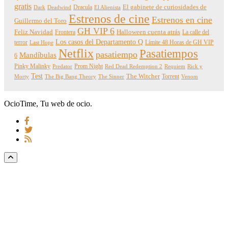
gratis
Dracula
El gabinete de curiosidades de
Dark
Deadwind
El Alienista
Estrenos de cine
Estrenos en cine
Guillermo del Toro
GH VIP 6
Feliz Navidad
Frontera
Halloween cuenta atrás
La calle del
Los casos del Departamento Q
terror
Límite 48 Horas de GH VIP
Last Hope
Netflix
Pasatiempos
pasatiempo
Mandíbulas
6
Pinky Malinky
Prom Night
Predator
Red Dead Redemption 2
Requiem
Rick y
Test
The Witcher
Torrent
Morty
The Big Bang Theory
The Sinner
Venom
OcioTime, Tu web de ocio.