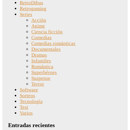
RetroDibus
Retrogaming
Series
Acción
Anime
Ciencia ficción
Comedias
Comedias románticas
Documentales
Dramas
Infantiles
Romántica
Superhéroes
Suspense
Terror
Software
Sorteos
Tecnología
Test
Varios
Entradas recientes