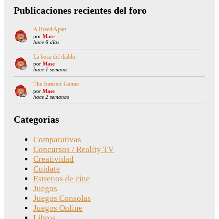
Publicaciones recientes del foro
A Breed Apart
por
Mase
hace 6 días
La boca del diablo
por
Mase
hace 1 semana
The Jurassic Games
por
Mase
hace 2 semanas
Categorías
Comparativas
Concursos / Reality TV
Creatividad
Cuídate
Estrenos de cine
Juegos
Juegos Consolas
Juegos Online
Libros