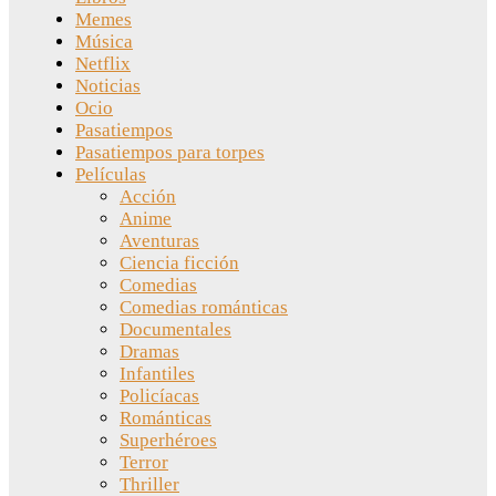
Memes
Música
Netflix
Noticias
Ocio
Pasatiempos
Pasatiempos para torpes
Películas
Acción
Anime
Aventuras
Ciencia ficción
Comedias
Comedias románticas
Documentales
Dramas
Infantiles
Policíacas
Románticas
Superhéroes
Terror
Thriller