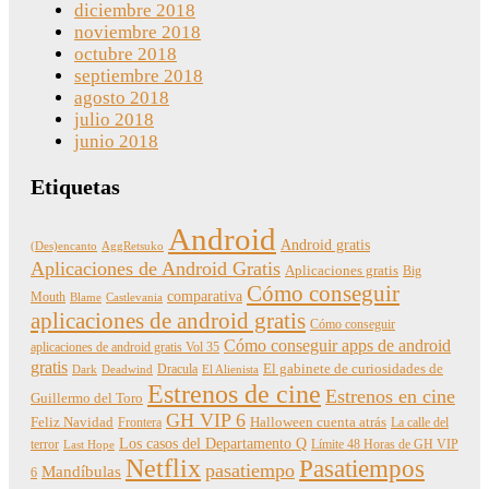
diciembre 2018
noviembre 2018
octubre 2018
septiembre 2018
agosto 2018
julio 2018
junio 2018
Etiquetas
Android
Android gratis
(Des)encanto
AggRetsuko
Aplicaciones de Android Gratis
Aplicaciones gratis
Big
Cómo conseguir
comparativa
Mouth
Blame
Castlevania
aplicaciones de android gratis
Cómo conseguir
Cómo conseguir apps de android
aplicaciones de android gratis Vol 35
gratis
Dracula
El gabinete de curiosidades de
Dark
Deadwind
El Alienista
Estrenos de cine
Estrenos en cine
Guillermo del Toro
GH VIP 6
Feliz Navidad
Frontera
Halloween cuenta atrás
La calle del
Los casos del Departamento Q
terror
Límite 48 Horas de GH VIP
Last Hope
Netflix
Pasatiempos
pasatiempo
Mandíbulas
6