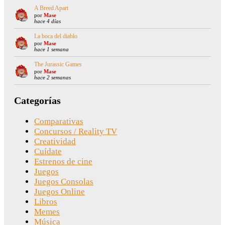
A Breed Apart
por
Mase
hace 4 días
La boca del diablo
por
Mase
hace 1 semana
The Jurassic Games
por
Mase
hace 2 semanas
Categorías
Comparativas
Concursos / Reality TV
Creatividad
Cuídate
Estrenos de cine
Juegos
Juegos Consolas
Juegos Online
Libros
Memes
Música