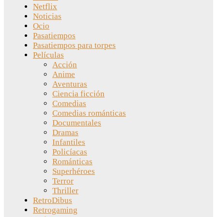
Netflix
Noticias
Ocio
Pasatiempos
Pasatiempos para torpes
Películas
Acción
Anime
Aventuras
Ciencia ficción
Comedias
Comedias románticas
Documentales
Dramas
Infantiles
Policíacas
Románticas
Superhéroes
Terror
Thriller
RetroDibus
Retrogaming