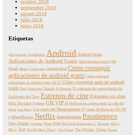
octubre 2018
septiembre 2018
agosto 2018
julio 2018
junio 2018
Etiquetas
Android
Android gratis
(Des)encanto
AggRetsuko
Aplicaciones de Android Gratis
Aplicaciones gratis
Big
Cómo conseguir
comparativa
Mouth
Blame
Castlevania
aplicaciones de android gratis
Cómo conseguir
Cómo conseguir apps de android
aplicaciones de android gratis Vol 35
gratis
Dracula
El gabinete de curiosidades de
Dark
Deadwind
El Alienista
Estrenos de cine
Estrenos en cine
Guillermo del Toro
GH VIP 6
Feliz Navidad
Frontera
Halloween cuenta atrás
La calle del
Los casos del Departamento Q
terror
Límite 48 Horas de GH VIP
Last Hope
Netflix
Pasatiempos
pasatiempo
Mandíbulas
6
Pinky Malinky
Prom Night
Predator
Red Dead Redemption 2
Requiem
Rick y
Test
The Witcher
Torrent
Morty
The Big Bang Theory
The Sinner
Venom