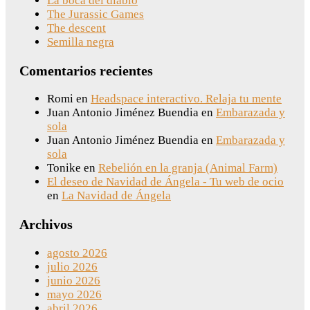
La boca del diablo
The Jurassic Games
The descent
Semilla negra
Comentarios recientes
Romi
en
Headspace interactivo. Relaja tu mente
Juan Antonio Jiménez Buendia
en
Embarazada y
sola
Juan Antonio Jiménez Buendia
en
Embarazada y
sola
Tonike
en
Rebelión en la granja (Animal Farm)
El deseo de Navidad de Ángela - Tu web de ocio
en
La Navidad de Ángela
Archivos
agosto 2026
julio 2026
junio 2026
mayo 2026
abril 2026