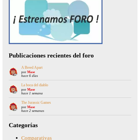
Publicaciones recientes del foro
A Breed Apart
por
Mase
hace 6 días
La boca del diablo
por
Mase
hace 1 semana
The Jurassic Games
por
Mase
hace 2 semanas
Categorías
Comparativas