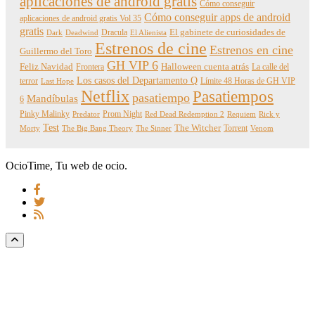
aplicaciones de android gratis
Cómo conseguir
Cómo conseguir apps de android
aplicaciones de android gratis Vol 35
gratis
Dracula
El gabinete de curiosidades de
Dark
Deadwind
El Alienista
Estrenos de cine
Estrenos en cine
Guillermo del Toro
GH VIP 6
Feliz Navidad
Frontera
Halloween cuenta atrás
La calle del
Los casos del Departamento Q
terror
Límite 48 Horas de GH VIP
Last Hope
Netflix
Pasatiempos
pasatiempo
Mandíbulas
6
Pinky Malinky
Prom Night
Predator
Red Dead Redemption 2
Requiem
Rick y
Test
The Witcher
Torrent
Morty
The Big Bang Theory
The Sinner
Venom
OcioTime, Tu web de ocio.