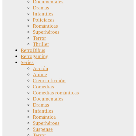
Documentales
Dramas
Infantiles
Policíacas
Románticas
Superhéroes
Terror
Thriller
RetroDibus
Retrogaming
Series
Acción
Anime
Ciencia ficción
Comedias
Comedias románticas
Documentales
Dramas
Infantiles
Romántica
Superhéroes
Suspense
Terror