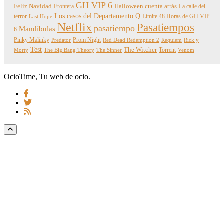
GH VIP 6
Feliz Navidad
Frontera
Halloween cuenta atrás
La calle del
Los casos del Departamento Q
terror
Límite 48 Horas de GH VIP
Last Hope
Netflix
Pasatiempos
pasatiempo
Mandíbulas
6
Pinky Malinky
Prom Night
Predator
Red Dead Redemption 2
Requiem
Rick y
Test
The Witcher
Torrent
Morty
The Big Bang Theory
The Sinner
Venom
OcioTime, Tu web de ocio.