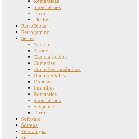
Románticas
Superhéroes
Terror
Thriller
RetroDibus
Retrogaming
Series
Acción
Anime
Ciencia ficción
Comedias
Comedias románticas
Documentales
Dramas
Infantiles
Romántica
Superhéroes
Suspense
Terror
Software
Sorteos
Tecnología
Test