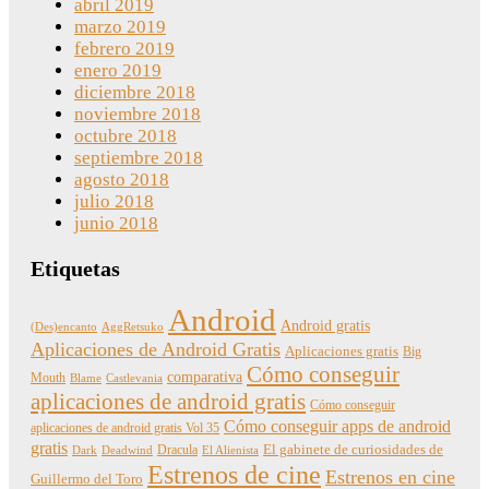
abril 2019
marzo 2019
febrero 2019
enero 2019
diciembre 2018
noviembre 2018
octubre 2018
septiembre 2018
agosto 2018
julio 2018
junio 2018
Etiquetas
Android
Android gratis
(Des)encanto
AggRetsuko
Aplicaciones de Android Gratis
Aplicaciones gratis
Big
Cómo conseguir
comparativa
Mouth
Blame
Castlevania
aplicaciones de android gratis
Cómo conseguir
Cómo conseguir apps de android
aplicaciones de android gratis Vol 35
gratis
Dracula
El gabinete de curiosidades de
Dark
Deadwind
El Alienista
Estrenos de cine
Estrenos en cine
Guillermo del Toro