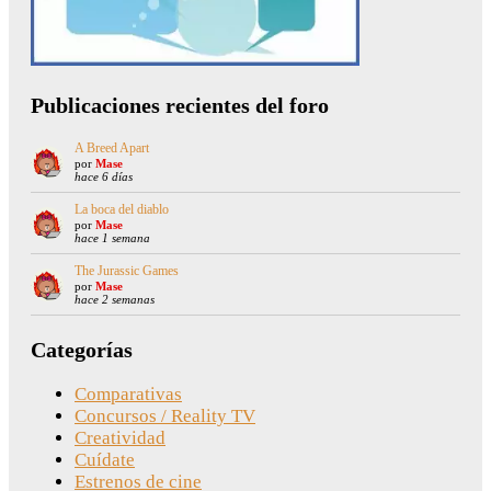
Publicaciones recientes del foro
A Breed Apart
por
Mase
hace 6 días
La boca del diablo
por
Mase
hace 1 semana
The Jurassic Games
por
Mase
hace 2 semanas
Categorías
Comparativas
Concursos / Reality TV
Creatividad
Cuídate
Estrenos de cine