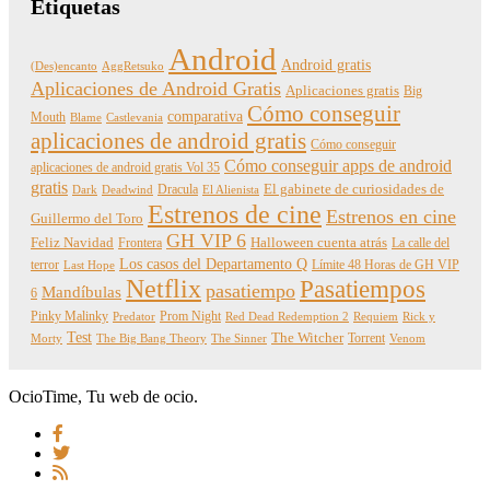
Etiquetas
Android
Android gratis
(Des)encanto
AggRetsuko
Aplicaciones de Android Gratis
Aplicaciones gratis
Big
Cómo conseguir
comparativa
Mouth
Blame
Castlevania
aplicaciones de android gratis
Cómo conseguir
Cómo conseguir apps de android
aplicaciones de android gratis Vol 35
gratis
Dracula
El gabinete de curiosidades de
Dark
Deadwind
El Alienista
Estrenos de cine
Estrenos en cine
Guillermo del Toro
GH VIP 6
Feliz Navidad
Frontera
Halloween cuenta atrás
La calle del
Los casos del Departamento Q
terror
Límite 48 Horas de GH VIP
Last Hope
Netflix
Pasatiempos
pasatiempo
Mandíbulas
6
Pinky Malinky
Prom Night
Predator
Red Dead Redemption 2
Requiem
Rick y
Test
The Witcher
Torrent
Morty
The Big Bang Theory
The Sinner
Venom
OcioTime, Tu web de ocio.