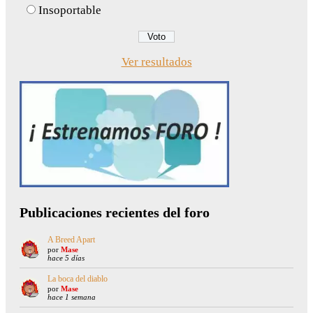
Insoportable
Ver resultados
Publicaciones recientes del foro
A Breed Apart
por
Mase
hace 5 días
La boca del diablo
por
Mase
hace 1 semana