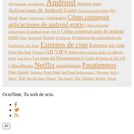
Android
Android gratis
(Des)encanto
AggRetsuko
Aplicaciones de Android Gratis
Aplicaciones gratis
Big
Cómo conseguir
comparativa
Mouth
Blame
Castlevania
aplicaciones de android gratis
Cómo conseguir
Cómo conseguir apps de android
aplicaciones de android gratis Vol 35
gratis
Dracula
El gabinete de curiosidades de
Dark
Deadwind
El Alienista
Estrenos de cine
Estrenos en cine
Guillermo del Toro
GH VIP 6
Feliz Navidad
Frontera
Halloween cuenta atrás
La calle del
Los casos del Departamento Q
terror
Límite 48 Horas de GH VIP
Last Hope
Netflix
Pasatiempos
pasatiempo
Mandíbulas
6
Pinky Malinky
Prom Night
Predator
Red Dead Redemption 2
Requiem
Rick y
Test
The Witcher
Torrent
Morty
The Big Bang Theory
The Sinner
Venom
OcioTime, Tu web de ocio.