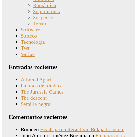
Romántica
Superhéroes
Suspense
Terror
Software
Sorteos
Tecnología
Test
Varios
Entradas recientes
A Breed Apart
La boca del diablo
The Jurassic Games
The descent
Semilla negra
Comentarios recientes
Romi
en
Headspace interactivo. Relaja tu mente
Juan Antonio Jiménez Buendia
en
Embarazada y