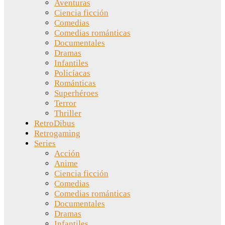
Aventuras
Ciencia ficción
Comedias
Comedias románticas
Documentales
Dramas
Infantiles
Policíacas
Románticas
Superhéroes
Terror
Thriller
RetroDibus
Retrogaming
Series
Acción
Anime
Ciencia ficción
Comedias
Comedias románticas
Documentales
Dramas
Infantiles