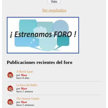
Ver resultados
Publicaciones recientes del foro
A Breed Apart
por
Mase
hace 6 días
La boca del diablo
por
Mase
hace 1 semana
The Jurassic Games
por
Mase
hace 2 semanas