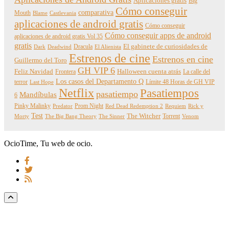
Aplicaciones gratis
Big
Cómo conseguir
comparativa
Mouth
Blame
Castlevania
aplicaciones de android gratis
Cómo conseguir
Cómo conseguir apps de android
aplicaciones de android gratis Vol 35
gratis
Dracula
El gabinete de curiosidades de
Dark
Deadwind
El Alienista
Estrenos de cine
Estrenos en cine
Guillermo del Toro
GH VIP 6
Feliz Navidad
Frontera
Halloween cuenta atrás
La calle del
Los casos del Departamento Q
terror
Límite 48 Horas de GH VIP
Last Hope
Netflix
Pasatiempos
pasatiempo
Mandíbulas
6
Pinky Malinky
Prom Night
Predator
Red Dead Redemption 2
Requiem
Rick y
Test
The Witcher
Torrent
Morty
The Big Bang Theory
The Sinner
Venom
OcioTime, Tu web de ocio.