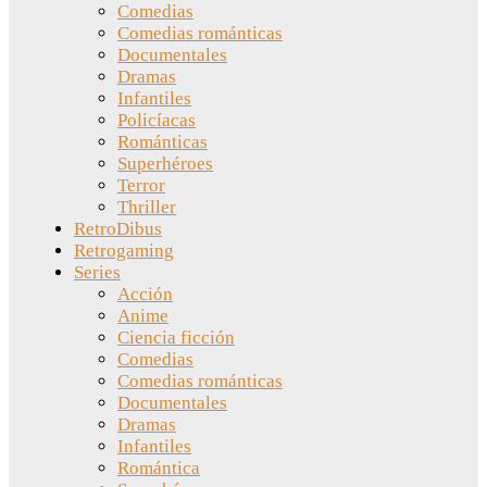
Comedias
Comedias románticas
Documentales
Dramas
Infantiles
Policíacas
Románticas
Superhéroes
Terror
Thriller
RetroDibus
Retrogaming
Series
Acción
Anime
Ciencia ficción
Comedias
Comedias románticas
Documentales
Dramas
Infantiles
Romántica