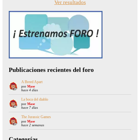
Ver resultados
Publicaciones recientes del foro
A Breed Apart
por
Mase
hace 4 días
La boca del diablo
por
Mase
hace 7 días
The Jurassic Games
por
Mase
hace 2 semanas
Categorías