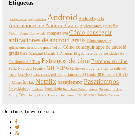
Etiquetas
Android
Android gratis
(Des)encanto
AggRetsuko
Aplicaciones de Android Gratis
Aplicaciones gratis
Big
Cómo conseguir
comparativa
Mouth
Blame
Castlevania
aplicaciones de android gratis
Cómo conseguir
Cómo conseguir apps de android
aplicaciones de android gratis Vol 35
gratis
Dracula
El gabinete de curiosidades de
Dark
Deadwind
El Alienista
Estrenos de cine
Estrenos en cine
Guillermo del Toro
GH VIP 6
Feliz Navidad
Frontera
Halloween cuenta atrás
La calle del
Los casos del Departamento Q
terror
Límite 48 Horas de GH VIP
Last Hope
Netflix
Pasatiempos
pasatiempo
Mandíbulas
6
Pinky Malinky
Prom Night
Predator
Red Dead Redemption 2
Requiem
Rick y
Test
The Witcher
Torrent
Morty
The Big Bang Theory
The Sinner
Venom
OcioTime, Tu web de ocio.