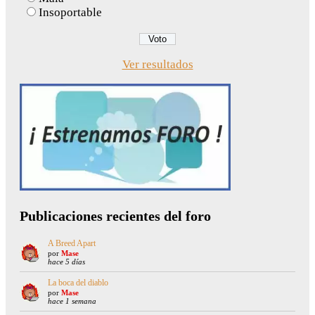
Insoportable
Ver resultados
Publicaciones recientes del foro
A Breed Apart
por
Mase
hace 5 días
La boca del diablo
por
Mase
hace 1 semana