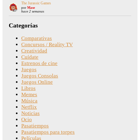
The Jurassic Games
por
Mase
hace 2 semanas
Categorías
Comparativas
Concursos / Reality TV
Creatividad
Cuídate
Estrenos de cine
Juegos
Juegos Consolas
Juegos Online
Libros
Memes
Música
Netflix
Noticias
Ocio
Pasatiempos
Pasatiempos para torpes
Películas