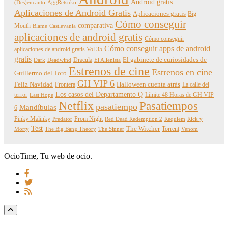
Android gratis
(Des)encanto
AggRetsuko
Aplicaciones de Android Gratis
Aplicaciones gratis
Big
Cómo conseguir
comparativa
Mouth
Blame
Castlevania
aplicaciones de android gratis
Cómo conseguir
Cómo conseguir apps de android
aplicaciones de android gratis Vol 35
gratis
Dracula
El gabinete de curiosidades de
Dark
Deadwind
El Alienista
Estrenos de cine
Estrenos en cine
Guillermo del Toro
GH VIP 6
Feliz Navidad
Frontera
Halloween cuenta atrás
La calle del
Los casos del Departamento Q
terror
Límite 48 Horas de GH VIP
Last Hope
Netflix
Pasatiempos
pasatiempo
Mandíbulas
6
Pinky Malinky
Prom Night
Predator
Red Dead Redemption 2
Requiem
Rick y
Test
The Witcher
Torrent
Morty
The Big Bang Theory
The Sinner
Venom
OcioTime, Tu web de ocio.