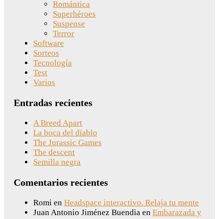
Romántica
Superhéroes
Suspense
Terror
Software
Sorteos
Tecnología
Test
Varios
Entradas recientes
A Breed Apart
La boca del diablo
The Jurassic Games
The descent
Semilla negra
Comentarios recientes
Romi
en
Headspace interactivo. Relaja tu mente
Juan Antonio Jiménez Buendia
en
Embarazada y