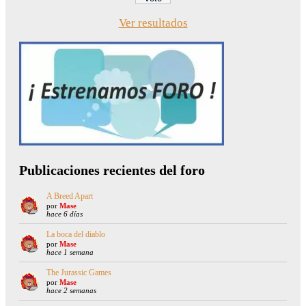
Ver resultados
Publicaciones recientes del foro
A Breed Apart
por
Mase
hace 6 días
La boca del diablo
por
Mase
hace 1 semana
The Jurassic Games
por
Mase
hace 2 semanas