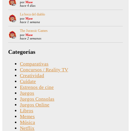
por
Mase
hace 4 días
La boca del diablo
por
Mase
hace 1 semana
The Jurassic Games
por
Mase
hace 2 semanas
Categorías
Comparativas
Concursos / Reality TV
Creatividad
Cuídate
Estrenos de cine
Juegos
Juegos Consolas
Juegos Online
Libros
Memes
Música
Netflix