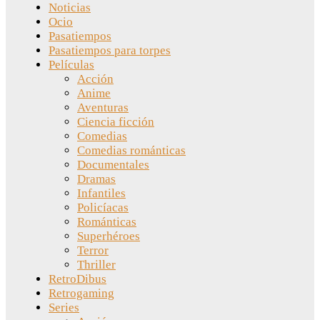
Noticias
Ocio
Pasatiempos
Pasatiempos para torpes
Películas
Acción
Anime
Aventuras
Ciencia ficción
Comedias
Comedias románticas
Documentales
Dramas
Infantiles
Policíacas
Románticas
Superhéroes
Terror
Thriller
RetroDibus
Retrogaming
Series