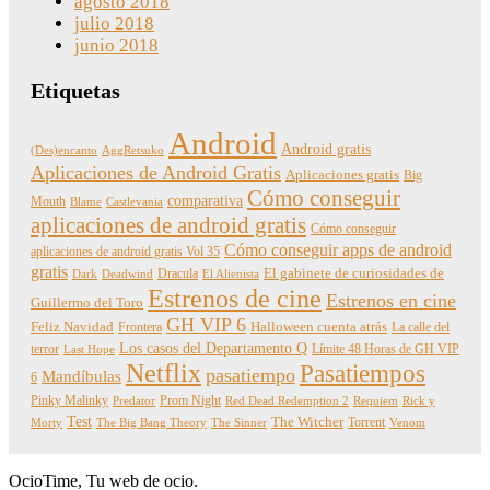
agosto 2018
julio 2018
junio 2018
Etiquetas
Android
Android gratis
(Des)encanto
AggRetsuko
Aplicaciones de Android Gratis
Aplicaciones gratis
Big
Cómo conseguir
comparativa
Mouth
Blame
Castlevania
aplicaciones de android gratis
Cómo conseguir
Cómo conseguir apps de android
aplicaciones de android gratis Vol 35
gratis
Dracula
El gabinete de curiosidades de
Dark
Deadwind
El Alienista
Estrenos de cine
Estrenos en cine
Guillermo del Toro
GH VIP 6
Feliz Navidad
Frontera
Halloween cuenta atrás
La calle del
Los casos del Departamento Q
terror
Límite 48 Horas de GH VIP
Last Hope
Netflix
Pasatiempos
pasatiempo
Mandíbulas
6
Pinky Malinky
Prom Night
Predator
Red Dead Redemption 2
Requiem
Rick y
Test
The Witcher
Torrent
Morty
The Big Bang Theory
The Sinner
Venom
OcioTime, Tu web de ocio.