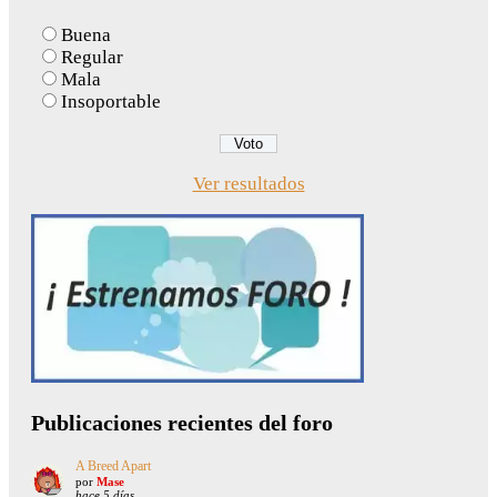
Buena
Regular
Mala
Insoportable
Ver resultados
Publicaciones recientes del foro
A Breed Apart
por
Mase
hace 5 días