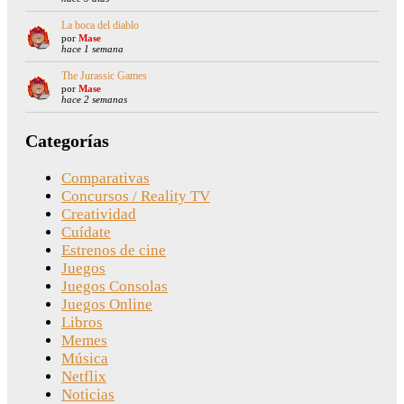
La boca del diablo
por
Mase
hace 1 semana
The Jurassic Games
por
Mase
hace 2 semanas
Categorías
Comparativas
Concursos / Reality TV
Creatividad
Cuídate
Estrenos de cine
Juegos
Juegos Consolas
Juegos Online
Libros
Memes
Música
Netflix
Noticias