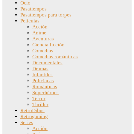
Ocio
Pasatiempos
Pasatiempos para torpes
Películas
Acción
Anime
Aventuras
Ciencia ficción
Comedias
Comedias románticas
Documentales
Dramas
Infantiles
Policíacas
Románticas
Superhéroes
Terror
Thriller
RetroDibus
Retrogaming
Series
Acción