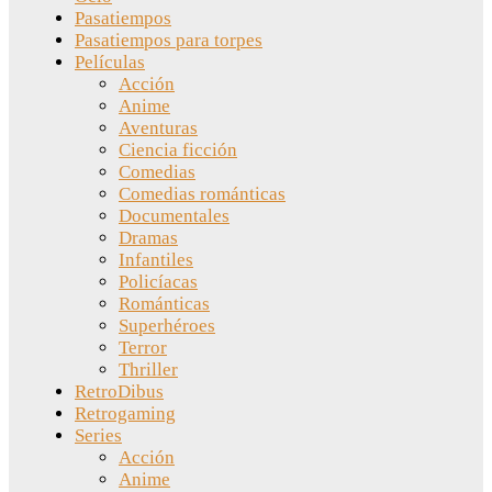
Pasatiempos
Pasatiempos para torpes
Películas
Acción
Anime
Aventuras
Ciencia ficción
Comedias
Comedias románticas
Documentales
Dramas
Infantiles
Policíacas
Románticas
Superhéroes
Terror
Thriller
RetroDibus
Retrogaming
Series
Acción
Anime