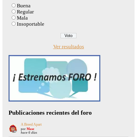
Buena
Regular
Mala
Insoportable
Ver resultados
Publicaciones recientes del foro
A Breed Apart
por
Mase
hace 6 días