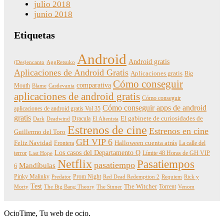
julio 2018
junio 2018
Etiquetas
Android
Android gratis
(Des)encanto
AggRetsuko
Aplicaciones de Android Gratis
Aplicaciones gratis
Big
Cómo conseguir
comparativa
Mouth
Blame
Castlevania
aplicaciones de android gratis
Cómo conseguir
Cómo conseguir apps de android
aplicaciones de android gratis Vol 35
gratis
Dracula
El gabinete de curiosidades de
Dark
Deadwind
El Alienista
Estrenos de cine
Estrenos en cine
Guillermo del Toro
GH VIP 6
Feliz Navidad
Frontera
Halloween cuenta atrás
La calle del
Los casos del Departamento Q
terror
Límite 48 Horas de GH VIP
Last Hope
Netflix
Pasatiempos
pasatiempo
Mandíbulas
6
Pinky Malinky
Prom Night
Predator
Red Dead Redemption 2
Requiem
Rick y
Test
The Witcher
Torrent
Morty
The Big Bang Theory
The Sinner
Venom
OcioTime, Tu web de ocio.