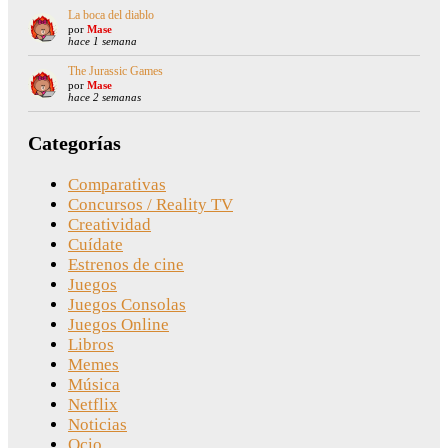
La boca del diablo
por
Mase
hace 1 semana
The Jurassic Games
por
Mase
hace 2 semanas
Categorías
Comparativas
Concursos / Reality TV
Creatividad
Cuídate
Estrenos de cine
Juegos
Juegos Consolas
Juegos Online
Libros
Memes
Música
Netflix
Noticias
Ocio