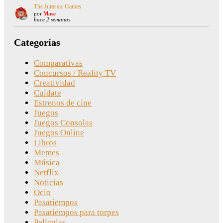
The Jurassic Games
por
Mase
hace 2 semanas
Categorías
Comparativas
Concursos / Reality TV
Creatividad
Cuídate
Estrenos de cine
Juegos
Juegos Consolas
Juegos Online
Libros
Memes
Música
Netflix
Noticias
Ocio
Pasatiempos
Pasatiempos para torpes
Películas