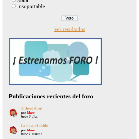
Mala
Insoportable
Ver resultados
Publicaciones recientes del foro
A Breed Apart
por
Mase
hace 6 días
La boca del diablo
por
Mase
hace 1 semana