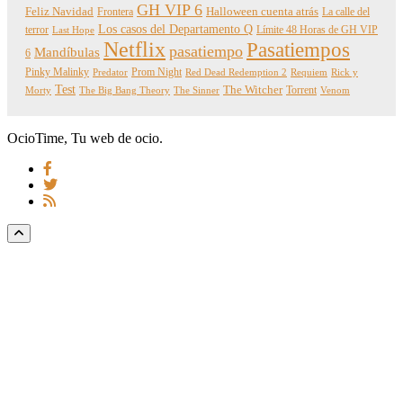
GH VIP 6
Feliz Navidad
Frontera
Halloween cuenta atrás
La calle del
Los casos del Departamento Q
terror
Límite 48 Horas de GH VIP
Last Hope
Netflix
Pasatiempos
pasatiempo
Mandíbulas
6
Pinky Malinky
Prom Night
Predator
Red Dead Redemption 2
Requiem
Rick y
Test
The Witcher
Torrent
Morty
The Big Bang Theory
The Sinner
Venom
OcioTime, Tu web de ocio.