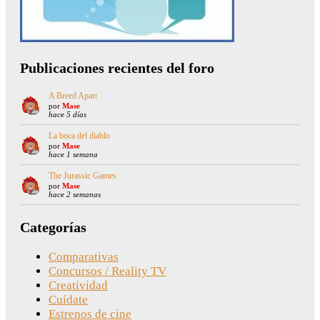
Publicaciones recientes del foro
A Breed Apart
por
Mase
hace 5 días
La boca del diablo
por
Mase
hace 1 semana
The Jurassic Games
por
Mase
hace 2 semanas
Categorías
Comparativas
Concursos / Reality TV
Creatividad
Cuídate
Estrenos de cine