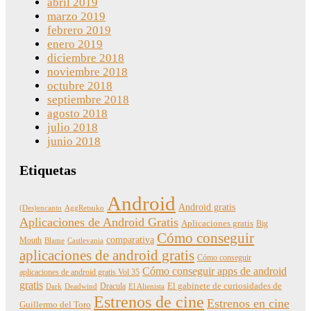
abril 2019
marzo 2019
febrero 2019
enero 2019
diciembre 2018
noviembre 2018
octubre 2018
septiembre 2018
agosto 2018
julio 2018
junio 2018
Etiquetas
Android
Android gratis
(Des)encanto
AggRetsuko
Aplicaciones de Android Gratis
Aplicaciones gratis
Big
Cómo conseguir
comparativa
Mouth
Blame
Castlevania
aplicaciones de android gratis
Cómo conseguir
Cómo conseguir apps de android
aplicaciones de android gratis Vol 35
gratis
Dracula
El gabinete de curiosidades de
Dark
Deadwind
El Alienista
Estrenos de cine
Estrenos en cine
Guillermo del Toro