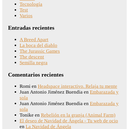
Tecnología
Test
Varios
Entradas recientes
A Breed Apart
La boca del diablo
The Jurassic Games
The descent
Semilla negra
Comentarios recientes
Romi
en
Headspace interactivo. Relaja tu mente
Juan Antonio Jiménez Buendia
en
Embarazada y
sola
Juan Antonio Jiménez Buendia
en
Embarazada y
sola
Tonike
en
Rebelión en la granja (Animal Farm)
El deseo de Navidad de Ángela - Tu web de ocio
en
La Navidad de Ángela