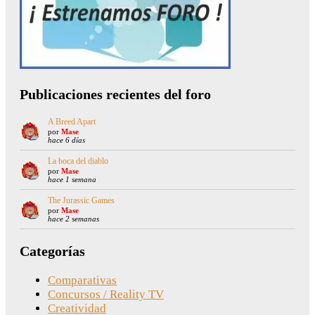
Publicaciones recientes del foro
A Breed Apart
por
Mase
hace 6 días
La boca del diablo
por
Mase
hace 1 semana
The Jurassic Games
por
Mase
hace 2 semanas
Categorías
Comparativas
Concursos / Reality TV
Creatividad