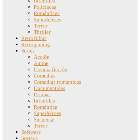
Infantiles
Policíacas
Románticas
Superhéroes
Terror
Thriller
RetroDibus
Retrogaming
Series
Acción
Anime
Ciencia ficción
Comedias
Comedias románticas
Documentales
Dramas
Infantiles
Romántica
Superhéroes
Suspense
Terror
Software
Sorteos