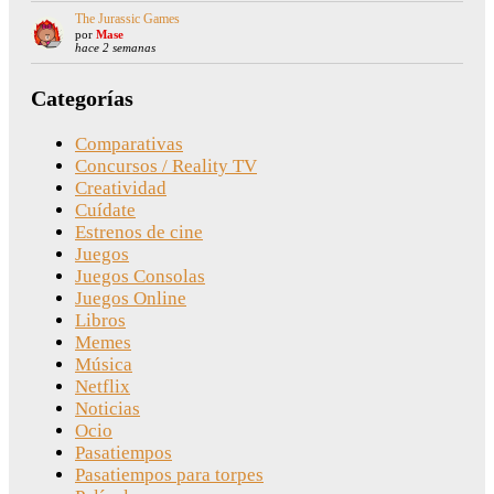
The Jurassic Games
por
Mase
hace 2 semanas
Categorías
Comparativas
Concursos / Reality TV
Creatividad
Cuídate
Estrenos de cine
Juegos
Juegos Consolas
Juegos Online
Libros
Memes
Música
Netflix
Noticias
Ocio
Pasatiempos
Pasatiempos para torpes