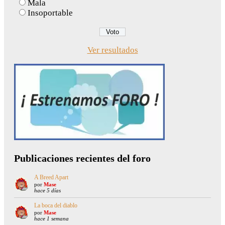
Mala
Insoportable
Ver resultados
Publicaciones recientes del foro
A Breed Apart
por
Mase
hace 5 días
La boca del diablo
por
Mase
hace 1 semana