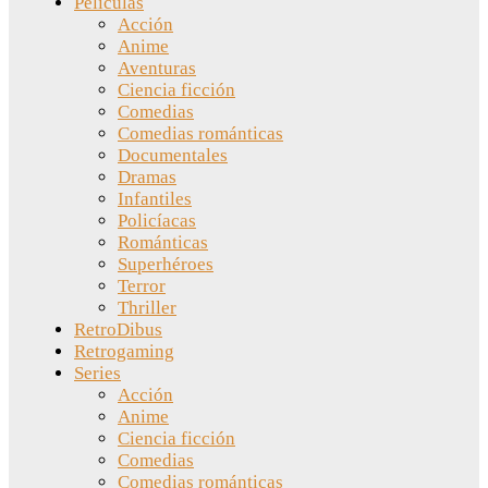
Películas
Acción
Anime
Aventuras
Ciencia ficción
Comedias
Comedias románticas
Documentales
Dramas
Infantiles
Policíacas
Románticas
Superhéroes
Terror
Thriller
RetroDibus
Retrogaming
Series
Acción
Anime
Ciencia ficción
Comedias
Comedias románticas