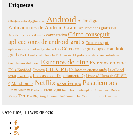
Etiquetas
Android
Android gratis
(Des)encanto
AggRetsuko
Aplicaciones de Android Gratis
Aplicaciones gratis
Big
Cómo conseguir
comparativa
Mouth
Blame
Castlevania
aplicaciones de android gratis
Cómo conseguir
Cómo conseguir apps de android
aplicaciones de android gratis Vol 35
gratis
Dracula
El gabinete de curiosidades de
Dark
Deadwind
El Alienista
Estrenos de cine
Estrenos en cine
Guillermo del Toro
GH VIP 6
Feliz Navidad
Frontera
Halloween cuenta atrás
La calle del
Los casos del Departamento Q
terror
Límite 48 Horas de GH VIP
Last Hope
Netflix
Pasatiempos
pasatiempo
Mandíbulas
6
Pinky Malinky
Prom Night
Predator
Red Dead Redemption 2
Requiem
Rick y
Test
The Witcher
Torrent
Morty
The Big Bang Theory
The Sinner
Venom
OcioTime, Tu web de ocio.