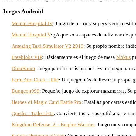
Juegos Android
Mental Hospital IV
: Juego de terror y supervivencia estilo
Mental Hospital V
: ¿A que sois capaces de adivinar de qu
Amazing Taxi Simulator V2 2019
: Su propio nombre indic
Freebloks VIP
: Básicamente es el juego de mesa
blokus
pe
DinoBoom
: Juego para los más peques. Es un juego para a
Farm And Click – Idle
: Un juego más de llevar tu propia g
Dungeon999
: Pequeño juego de explorar mazmorras. Su p
Heroes of Magic Card Battle Pro
: Batallas por cartas esti
Quedo – Todo Lista
: Convierte tus tareas cotidianas en u
Kingdom Defense 2 – Empire Warrios
: Juego muy comple
Sudoku Premium clásico
: Consigue un sin fin de sudokus 