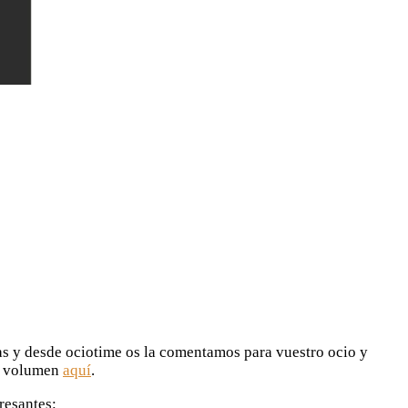
as y desde ociotime os la comentamos para vuestro ocio y
or volumen
aquí
.
resantes: