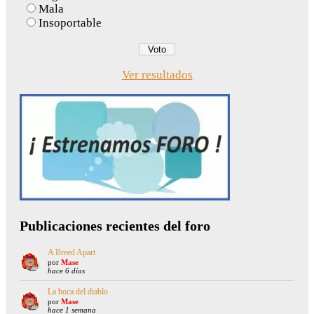
Mala
Insoportable
Ver resultados
Publicaciones recientes del foro
A Breed Apart
por
Mase
hace 6 días
La boca del diablo
por
Mase
hace 1 semana