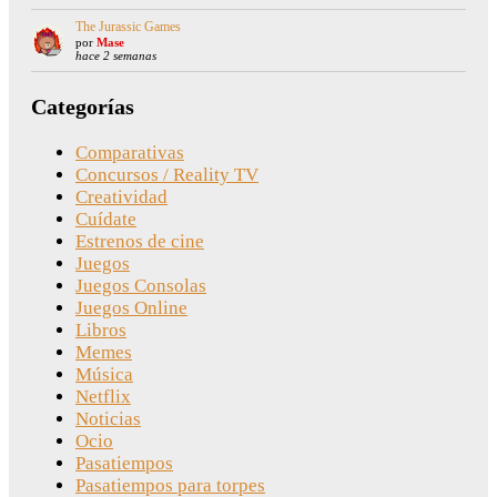
The Jurassic Games
por
Mase
hace 2 semanas
Categorías
Comparativas
Concursos / Reality TV
Creatividad
Cuídate
Estrenos de cine
Juegos
Juegos Consolas
Juegos Online
Libros
Memes
Música
Netflix
Noticias
Ocio
Pasatiempos
Pasatiempos para torpes