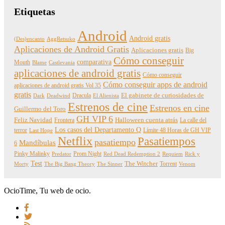
Etiquetas
Android
Android gratis
(Des)encanto
AggRetsuko
Aplicaciones de Android Gratis
Aplicaciones gratis
Big
Cómo conseguir
comparativa
Mouth
Blame
Castlevania
aplicaciones de android gratis
Cómo conseguir
Cómo conseguir apps de android
aplicaciones de android gratis Vol 35
gratis
Dracula
El gabinete de curiosidades de
Dark
Deadwind
El Alienista
Estrenos de cine
Estrenos en cine
Guillermo del Toro
GH VIP 6
Feliz Navidad
Frontera
Halloween cuenta atrás
La calle del
Los casos del Departamento Q
terror
Límite 48 Horas de GH VIP
Last Hope
Netflix
Pasatiempos
pasatiempo
Mandíbulas
6
Pinky Malinky
Prom Night
Predator
Red Dead Redemption 2
Requiem
Rick y
Test
The Witcher
Torrent
Morty
The Big Bang Theory
The Sinner
Venom
OcioTime, Tu web de ocio.