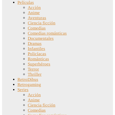
Películas
Acción
Anime
Aventuras
Ciencia ficción
Comedias
Comedias románticas
Documentales
Dramas
Infantiles
Policíacas
Románticas
Superhéroes
Terror
Thriller
RetroDibus
Retrogaming
Series
Acción
Anime
Ciencia ficción
Comedias