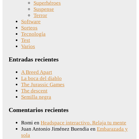
Superhéroes
Suspense
Terror
Software
Sorteos
Tecnología
Test
Varios
Entradas recientes
A Breed Apart
La boca del diablo
The Jurassic Games
The descent
Semilla negra
Comentarios recientes
Romi
en
Headspace interactivo. Relaja tu mente
Juan Antonio Jiménez Buendia
en
Embarazada y
sola