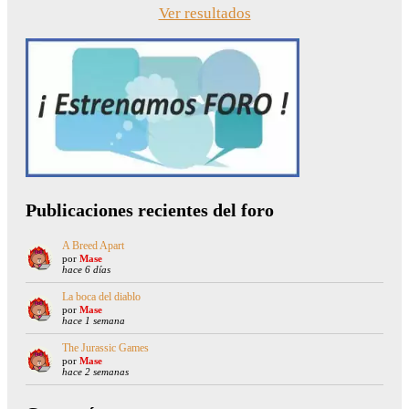
Ver resultados
Publicaciones recientes del foro
A Breed Apart
por
Mase
hace 6 días
La boca del diablo
por
Mase
hace 1 semana
The Jurassic Games
por
Mase
hace 2 semanas