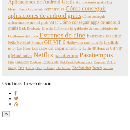
Aplicaciones de Android Gratis
Aplicaciones gratis
Big
Cómo conseguir
comparativa
Mouth
Blame
Castlevania
aplicaciones de android gratis
Cómo conseguir
Cómo conseguir apps de android
aplicaciones de android gratis Vol 35
gratis
Dracula
El gabinete de curiosidades de
Dark
Deadwind
El Alienista
Estrenos de cine
Estrenos en cine
Guillermo del Toro
GH VIP 6
Feliz Navidad
Frontera
Halloween cuenta atrás
La calle del
Los casos del Departamento Q
terror
Límite 48 Horas de GH VIP
Last Hope
Netflix
Pasatiempos
pasatiempo
Mandíbulas
6
Pinky Malinky
Prom Night
Predator
Red Dead Redemption 2
Requiem
Rick y
Test
The Witcher
Torrent
Morty
The Big Bang Theory
The Sinner
Venom
OcioTime, Tu web de ocio.